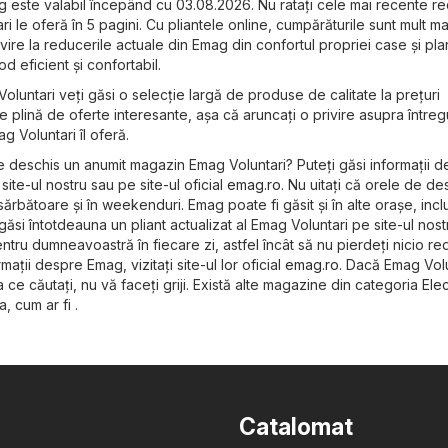
g este valabil începând cu 03.08.2026. Nu ratați cele mai recente r
 le oferă în 5 pagini. Cu pliantele online, cumpărăturile sunt mult ma
vire la reducerile actuale din Emag din confortul propriei case și plan
d eficient și confortabil.
Voluntari veți găsi o selecție largă de produse de calitate la prețuri
e plină de oferte interesante, așa că aruncați o privire asupra întreg
g Voluntari îl oferă.
e deschis un anumit magazin Emag Voluntari? Puteți găsi informații 
ite-ul nostru sau pe site-ul oficial
emag.ro
. Nu uitați că orele de d
 sărbătoare și în weekenduri. Emag poate fi găsit și în alte orașe, inclu
i găsi întotdeauna un pliant actualizat al Emag Voluntari pe site-ul nost
ntru dumneavoastră în fiecare zi, astfel încât să nu pierdeți nicio re
mații despre Emag, vizitați site-ul lor oficial
emag.ro
. Dacă Emag Volu
ce căutați, nu vă faceți griji. Există alte magazine din categoria
Ele
a, cum ar fi .
Catalomat