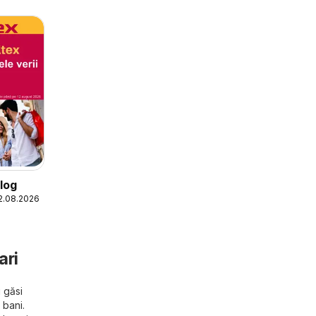
log
12.08.2026
ari
i găsi
 bani.