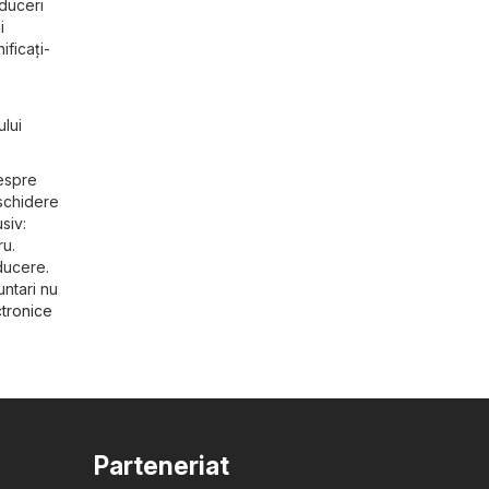
educeri
i
ificați-
ului
despre
eschidere
siv:
ru.
ducere.
ntari nu
ctronice
Parteneriat