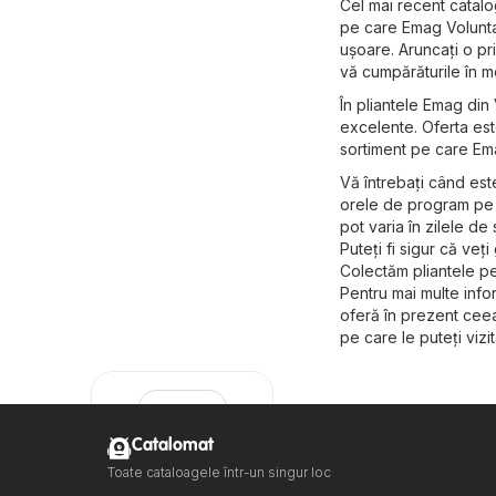
Cel mai recent catalo
pe care Emag Voluntari
ușoare. Aruncați o pri
vă cumpărăturile în mo
În pliantele Emag din 
excelente. Oferta est
sortiment pe care Ema
Vă întrebați când est
orele de program pe s
pot varia în zilele de
Puteți fi sigur că veț
Colectăm pliantele pe
Pentru mai multe infor
oferă în prezent ceea 
pe care le puteți vizit
Catalomat
Toate cataloagele într-un singur loc
Emag