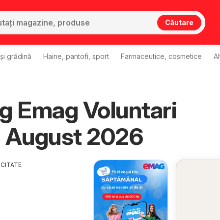
Căutare
și grădină
Haine, pantofi, sport
Farmaceutice, cosmetice
Al
g Emag Voluntari
u August 2026
ICITATE