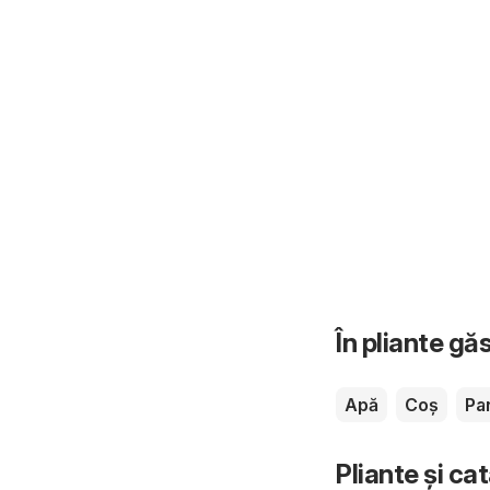
În pliante gă
Apă
Coș
Pa
Pliante și ca