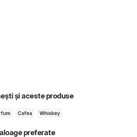
sești și aceste produse
rfum
Cafea
Whiskey
taloage preferate