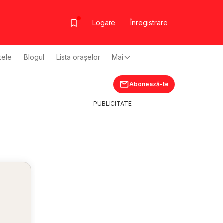
Logare
Înregistrare
tele
Blogul
Lista oraşelor
Mai
Abonează-te
PUBLICITATE