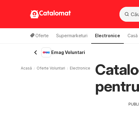
Catalomat
Oferte
Supermarketuri
Electronice
Casă 
Emag Voluntari
Catalo
Acasă
Oferte Voluntari
Electronice Voluntari
Emag Voluntari
pentr
PUBL