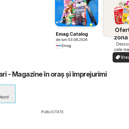
Ofert
Emag Catalog
zona 
de luni 03.08.2026
Descop
Emag
cele ma
ofert
Vre
apropi
văd
rapid ș
i - Magazine în oraş şi împrejurimi
 Nord
PUBLICITATE