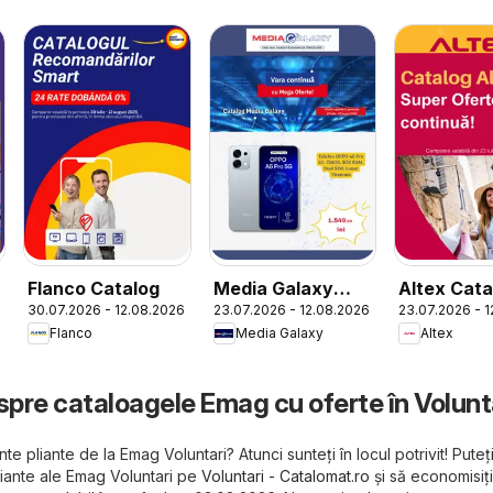
Flanco Catalog
Media Galaxy
Altex Cata
30.07.2026 - 12.08.2026
23.07.2026 - 12.08.2026
23.07.2026 - 
Catalog
Flanco
Media Galaxy
Altex
spre cataloagele Emag cu oferte în Volunt
te pliante de la Emag Voluntari? Atunci sunteți în locul potrivit! Puteț
liante ale Emag Voluntari pe
Voluntari - Catalomat.ro
și să economisiți