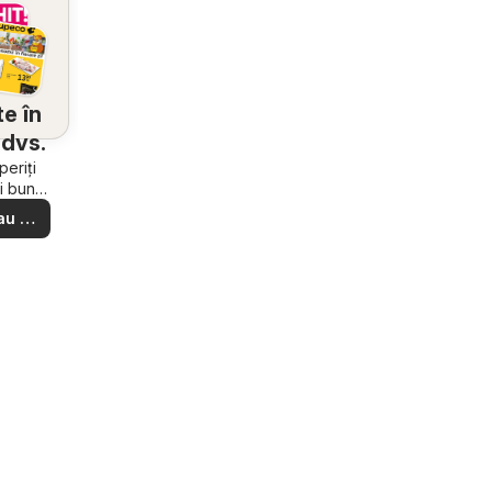
e în
dvs.
eriți
i bune
e din
au să
ere –
i ușor