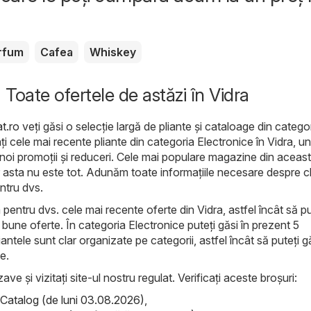
rfum
Cafea
Whiskey
 Toate ofertele de astăzi în Vidra
t.ro
veți găsi o selecție largă de pliante și cataloage din catego
cați cele mai recente pliante din categoria Electronice în Vidra, u
 noi promoții și reduceri. Cele mai populare magazine din aceas
 asta nu este tot. Adunăm toate informațiile necesare despre chi
entru dvs.
 pentru dvs. cele mai recente oferte din Vidra, astfel încât să pu
 bune oferte. În categoria Electronice puteți găsi în prezent 5
antele sunt clar organizate pe categorii, astfel încât să puteți g
e.
ave și vizitați site-ul nostru regulat. Verificați aceste broșuri:
atalog (de luni 03.08.2026)
,