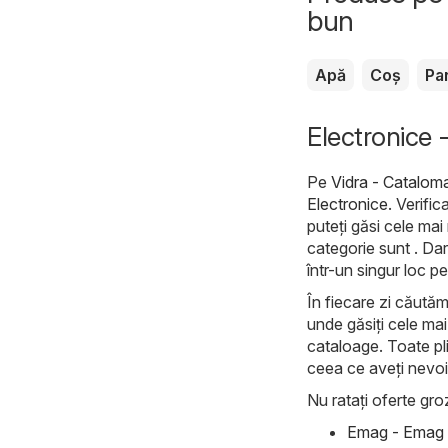
bun
Apă
Coș
Pa
Electronice -
Pe
Vidra - Cataloma
Electronice
. Verifi
puteți găsi cele mai
categorie sunt . Dar
într-un singur loc p
În fiecare zi căutăm
unde găsiți cele mai
cataloage. Toate pli
ceea ce aveți nevoi
Nu ratați oferte groz
Emag - Emag C