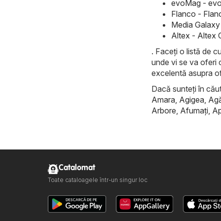
evoMag - evo
Flanco - Flan
Media Galaxy 
Altex - Altex 
. Faceți o listă de 
unde vi se va oferi 
excelentă asupra ofe
Dacă sunteți în căuta
Amara
,
Agigea
,
Ag
Arbore
,
Afumaţi
,
Ap
Catalomat
Toate cataloagele într-un singur loc