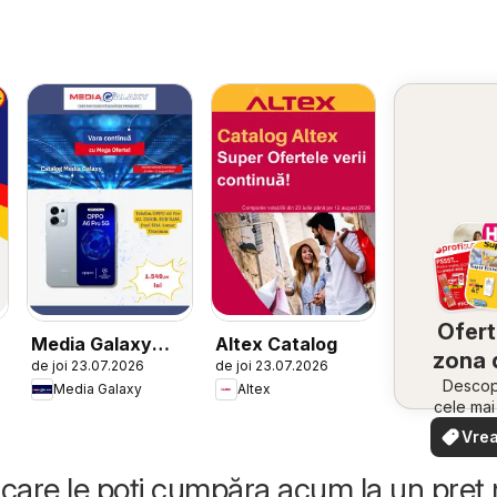
Ofert
Media Galaxy
Altex Catalog
zona 
de joi 23.07.2026
de joi 23.07.2026
Catalog
Descope
Media Galaxy
Altex
cele ma
oferte
Vrea
apropie
văd
rapid și
care le poți cumpăra acum la un preț