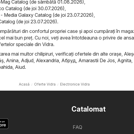
Mag Catalog (de sâmbătă 01.08.2026)
,
co Catalog (de joi 30.07.2026)
,
- Media Galaxy Catalog (de joi 23.07.2026)
,
Catalog (de joi 23.07.2026)
.
cumpărături din confortul propriei case și apoi cumpărați în maga
cel mai bun preț. Cu noi, veți avea întotdeauna o privire de ans
rtelor speciale din Vidra.
rea mai multor chilipiruri, verificați ofertele din alte orașe,
Aleş
ăş
,
Anina
,
Adjud
,
Alexandria
,
Абруд
,
Amarastii De Jos
,
Agnita
,
ahida
,
Aiud
.
Acasă
Oferte Vidra
Electronice Vidra
Catalomat
FAQ