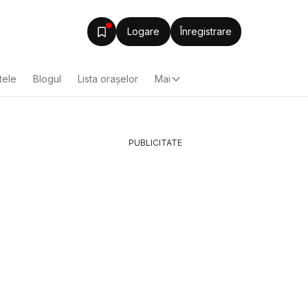
Logare
Înregistrare
tele
Blogul
Lista oraşelor
Mai
PUBLICITATE