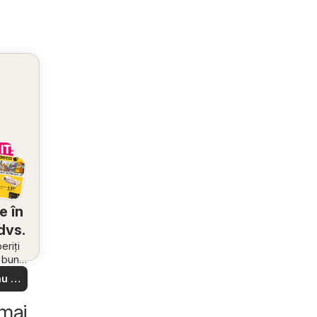
e în
dvs.
riți
i bune
 din
u să
re –
 ușor
 mai