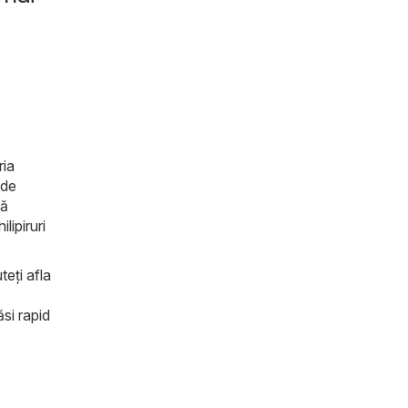
ria
nde
tă
lipiruri
teți afla
ăsi rapid