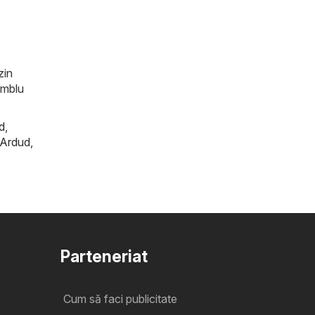
zin
amblu
d
,
Ardud
,
Parteneriat
Cum să faci publicitate