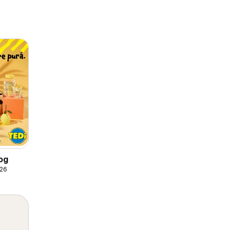
og
026