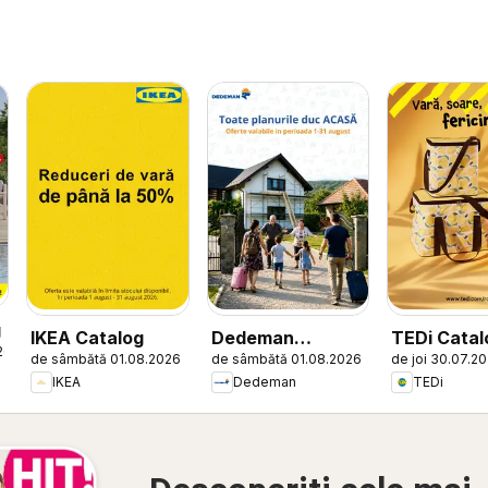
g
IKEA Catalog
Dedeman
TEDi Catal
26
de sâmbătă 01.08.2026
de sâmbătă 01.08.2026
de joi 30.07.2
Catalog
IKEA
Dedeman
TEDi