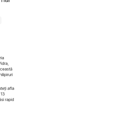
ria
Vidra,
această
lipiruri
teți afla
 13
ăsi rapid