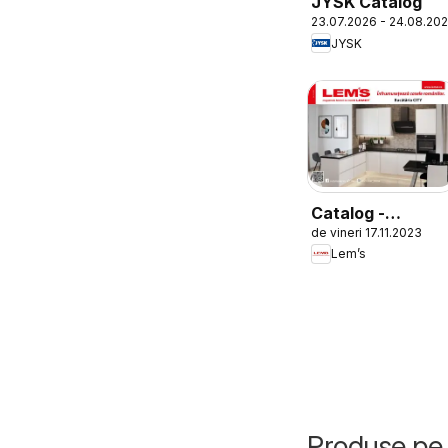
JYSK Catalog
23.07.2026 - 24.08.20
JYSK
Catalog -
de vineri 17.11.2023
Bucătăria City
Lem’s
Produse pe 