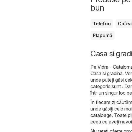
bun
Telefon
Cafea
Plapumă
Casa si gradi
Pe
Vidra - Cataloma
Casa si gradina
. Ve
unde puteți găsi ce
categorie sunt . Dar
într-un singur loc p
În fiecare zi căutăm
unde găsiți cele mai
cataloage. Toate pli
ceea ce aveți nevoi
Nu ratați oferte groz