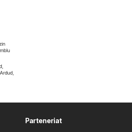
zin
amblu
d
,
Ardud
,
Parteneriat