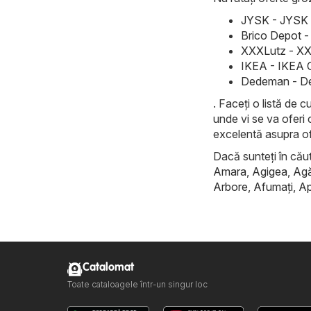
JYSK - JYSK 
Brico Depot -
XXXLutz - XX
IKEA - IKEA 
Dedeman - De
. Faceți o listă de 
unde vi se va oferi 
excelentă asupra ofe
Dacă sunteți în căuta
Amara
,
Agigea
,
Ag
Arbore
,
Afumaţi
,
Ap
Catalomat
Toate cataloagele într-un singur loc