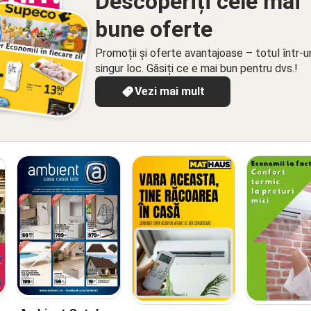
Descoperiți cele mai
bune oferte
Promoții și oferte avantajoase – totul într-u
singur loc. Găsiți ce e mai bun pentru dvs.!
Vezi mai mult