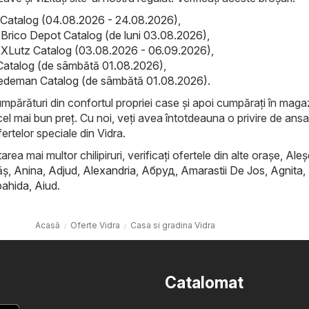
Catalog (04.08.2026 - 24.08.2026)
,
 Brico Depot Catalog (de luni 03.08.2026)
,
XLutz Catalog (03.08.2026 - 06.09.2026)
,
Catalog (de sâmbătă 01.08.2026)
,
deman Catalog (de sâmbătă 01.08.2026)
.
cumpărături din confortul propriei case și apoi cumpărați în maga
cel mai bun preț. Cu noi, veți avea întotdeauna o privire de ans
rtelor speciale din Vidra.
rea mai multor chilipiruri, verificați ofertele din alte orașe,
Aleş
ăş
,
Anina
,
Adjud
,
Alexandria
,
Абруд
,
Amarastii De Jos
,
Agnita
,
ahida
,
Aiud
.
Acasă
Oferte Vidra
Casa si gradina Vidra
Catalomat