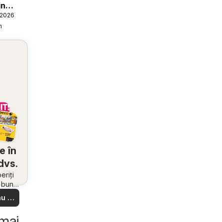
in
.2026
n
e în
dvs.
riți
i bune
 din
u să
re –
 ușor
 mai