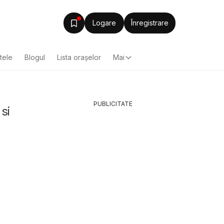
Logare
Înregistrare
ltele
Blogul
Lista oraşelor
Mai
PUBLICITATE
si