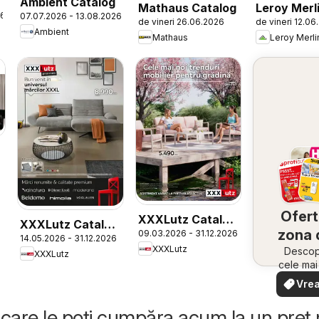
Ambient Catalog
Mathaus Catalog
Leroy Merl
26
07.07.2026 - 13.08.2026
de vineri 26.06.2026
de vineri 12.06
Catalog
Ambient
Mathaus
Leroy Merli
Ofert
XXXLutz Catalog
XXXLutz Catalog
zona 
09.03.2026 - 31.12.2026
grădină
14.05.2026 - 31.12.2026
Premium
XXXLutz
Descope
XXXLutz
cele ma
oferte
Vrea
apropie
văd
rapid și
care le poți cumpăra acum la un preț