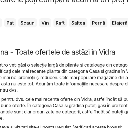
Pat
Scaun
Vin
Raft
Saltea
Pernă
Etajeră
na - Toate ofertele de astăzi în Vidra
t.ro
veți găsi o selecție largă de pliante și cataloage din catego
rificați cele mai recente pliante din categoria Casa si gradina în 
le mai noi promoții și reduceri. Cele mai populare magazine din 
 asta nu este tot. Adunăm toate informațiile necesare despre chi
entru dvs.
 pentru dvs. cele mai recente oferte din Vidra, astfel încât să pu
 bune oferte. În categoria Casa si gradina puteți găsi în prezent
antele sunt clar organizate pe categorii, astfel încât să puteți g
e.
ave și vizitați site-ul nostru regulat. Verificați aceste broșuri: