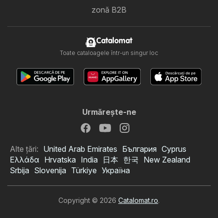
zonă B2B
Catalomat
Toate cataloagele într-un singur loc
Urmăreşte-ne
Alte țări:
United Arab Emirates
България
Cyprus
Ελλάδα
Hrvatska
India
日本
한국
New Zealand
Srbija
Slovenija
Türkiye
Україна
Copyright © 2026
Catalomat.ro
.