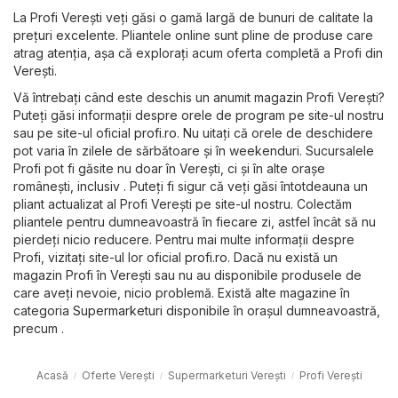
La Profi Vereşti veți găsi o gamă largă de bunuri de calitate la
prețuri excelente. Pliantele online sunt pline de produse care
atrag atenția, așa că explorați acum oferta completă a Profi din
Vereşti.
Vă întrebați când este deschis un anumit magazin Profi Vereşti?
Puteți găsi informații despre orele de program pe site-ul nostru
sau pe site-ul oficial
profi.ro
. Nu uitați că orele de deschidere
pot varia în zilele de sărbătoare și în weekenduri. Sucursalele
Profi pot fi găsite nu doar în Vereşti, ci și în alte orașe
românești, inclusiv . Puteți fi sigur că veți găsi întotdeauna un
pliant actualizat al Profi Vereşti pe site-ul nostru. Colectăm
pliantele pentru dumneavoastră în fiecare zi, astfel încât să nu
pierdeți nicio reducere. Pentru mai multe informații despre
Profi, vizitați site-ul lor oficial
profi.ro
. Dacă nu există un
magazin Profi în Vereşti sau nu au disponibile produsele de
care aveți nevoie, nicio problemă. Există alte magazine în
categoria
Supermarketuri
disponibile în orașul dumneavoastră,
precum .
Acasă
Oferte Vereşti
Supermarketuri Vereşti
Profi Vereşti