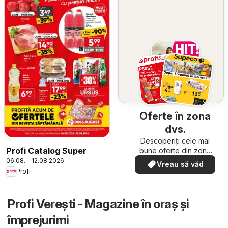
Oferte în zona
dvs.
Descoperiți cele mai
Profi Catalog Super
bune oferte din zona
dumneavoastră
06.08. - 12.08.2026
Vreau să văd
Profi
Profi Vereşti - Magazine în oraş şi
împrejurimi