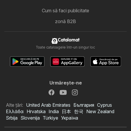
Cum să faci publicitate
zonă B2B
Catalomat
Toate cataloagele într-un singur loc
Urmăreşte-ne
Alte țări:
United Arab Emirates
България
Cyprus
Ελλάδα
Hrvatska
India
日本
한국
New Zealand
Srbija
Slovenija
Türkiye
Україна