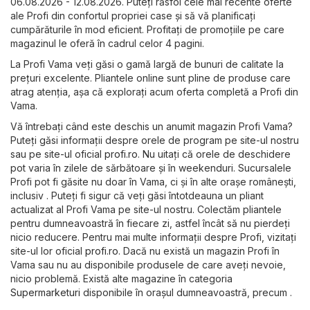
06.08.2026 - 12.08.2026. Puteți răsfoi cele mai recente oferte
ale Profi din confortul propriei case și să vă planificați
cumpărăturile în mod eficient. Profitați de promoțiile pe care
magazinul le oferă în cadrul celor 4 pagini.
La Profi Vama veți găsi o gamă largă de bunuri de calitate la
prețuri excelente. Pliantele online sunt pline de produse care
atrag atenția, așa că explorați acum oferta completă a Profi din
Vama.
Vă întrebați când este deschis un anumit magazin Profi Vama?
Puteți găsi informații despre orele de program pe site-ul nostru
sau pe site-ul oficial
profi.ro
. Nu uitați că orele de deschidere
pot varia în zilele de sărbătoare și în weekenduri. Sucursalele
Profi pot fi găsite nu doar în Vama, ci și în alte orașe românești,
inclusiv . Puteți fi sigur că veți găsi întotdeauna un pliant
actualizat al Profi Vama pe site-ul nostru. Colectăm pliantele
pentru dumneavoastră în fiecare zi, astfel încât să nu pierdeți
nicio reducere. Pentru mai multe informații despre Profi, vizitați
site-ul lor oficial
profi.ro
. Dacă nu există un magazin Profi în
Vama sau nu au disponibile produsele de care aveți nevoie,
nicio problemă. Există alte magazine în categoria
Supermarketuri
disponibile în orașul dumneavoastră, precum .