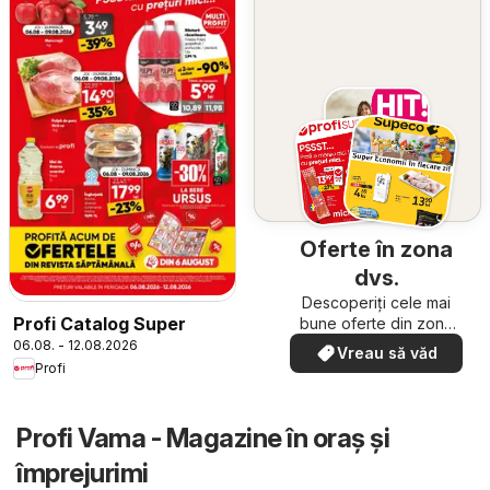
Oferte în zona
dvs.
Descoperiți cele mai
Profi Catalog Super
bune oferte din zona
dumneavoastră
06.08. - 12.08.2026
Vreau să văd
Profi
Profi Vama - Magazine în oraş şi
împrejurimi