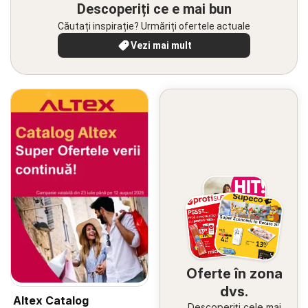
Descoperiți ce e mai bun
Căutați inspirație? Urmăriți ofertele actuale
Vezi mai mult
Oferte în zona
dvs.
Altex Catalog
Descoperiți cele mai