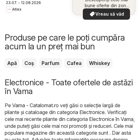
23.07. - 12.08.2026
bune oferte din zona
Altex
dumneavoastră
Vreau să văd
Produse pe care le poți cumpăra
acum la un preț mai bun
Apă
Coș
Parfum
Cafea
Whiskey
Electronice - Toate ofertele de astăzi
în Vama
Pe
Vama - Catalomat.ro
veți găsi o selecție largă de
pliante și cataloage din categoria
Electronice
. Verificați
cele mai recente pliante din categoria Electronice în Vama,
unde puteți găsi cele mai noi promoții și reduceri. Cele mai
populare magazine din această categorie sunt . Dar asta
nu este tot. Adunăm toate informațiile necesare despre