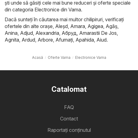
ști unde să găsiți cele mai bune reduceri și oferte speciale
din categoria Electronice din Vama.
Dacă sunteți în căutarea mai multor chilipiruri, verificați
ofertele din alte orașe,
Aleşd
,
Amara
,
Agigea
,
Agăş
,
Anina
,
Adjud
,
Alexandria
,
Абруд
,
Amarastii De Jos
,
Agnita
,
Ardud
,
Arbore
,
Afumaţi
,
Apahida
,
Aiud
.
Acasă
Oferte Vama
Electronice Vama
Catalomat
FAQ
Contact
Raportați conținutul