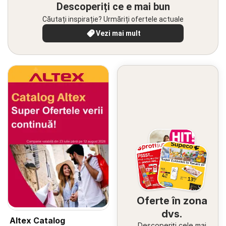
Descoperiți ce e mai bun
Căutați inspirație? Urmăriți ofertele actuale
Vezi mai mult
Oferte în zona
dvs.
Altex Catalog
Descoperiți cele mai