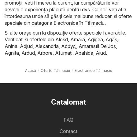
promoții, veți fi mereu la curent, iar cumpărăturile vor
deveni o experiență plăcută pentru dvs. Cu noi, veți afla
întotdeauna unde să găsiți cele mai bune reduceri și oferte
speciale din categoria Electronice în Tălmaciu.
Și alte orașe pun la dispoziție oferte speciale favorabile.
Verificați și ofertele din
Aleşd
,
Amara
,
Agigea
,
Agăş
,
Anina
,
Adjud
,
Alexandria
,
Абруд
,
Amarastii De Jos
,
Agnita
,
Ardud
,
Arbore
,
Afumaţi
,
Apahida
,
Aiud
.
Acasă
Oferte Tălmaciu
Electronice Tălmaciu
Catalomat
FAQ
Contact