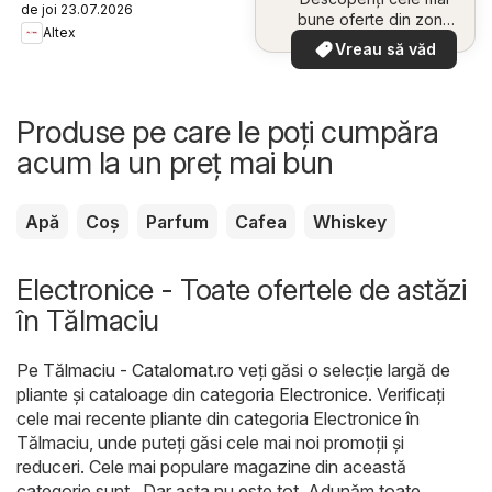
de joi 23.07.2026
bune oferte din zona
Altex
dumneavoastră
Vreau să văd
Produse pe care le poți cumpăra
acum la un preț mai bun
Apă
Coș
Parfum
Cafea
Whiskey
Electronice - Toate ofertele de astăzi
în Tălmaciu
Pe
Tălmaciu - Catalomat.ro
veți găsi o selecție largă de
pliante și cataloage din categoria
Electronice
. Verificați
cele mai recente pliante din categoria Electronice în
Tălmaciu, unde puteți găsi cele mai noi promoții și
reduceri. Cele mai populare magazine din această
categorie sunt . Dar asta nu este tot. Adunăm toate