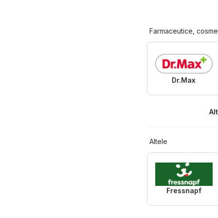
Farmaceutice, cosme
Dr.Max
Al
Altele
Fressnapf