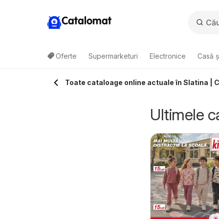
Catalomat
Oferte
Supermarketuri
Electronice
Casă ș
Toate cataloage online actuale în Slatina |
Ultimele ca
aufland Satu
Kaufland Satu
5.08.2026 - 11.08.2026
05.08.2026 - 11.08.2026
are
Mare
Kaufland
Kaufland