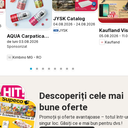
JYSK Catalog
04.08.2026 - 24.08.2026
6
Kaufland Vi
JYSK
AQUA Carpatica
05.08.2026 - 11.
Sus
de luni 03.08.2026
Flavours
Kaufland
Kimbino MG - RO
Descoperiți cele mai
bune oferte
Promoții și oferte avantajoase – totul într-u
singur loc. Găsiți ce e mai bun pentru dvs.!