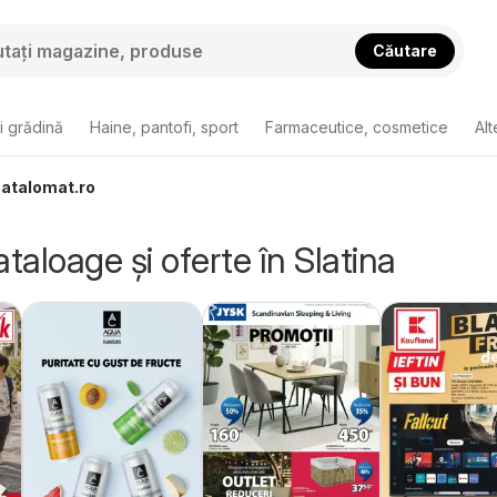
Căutare
i grădină
Haine, pantofi, sport
Farmaceutice, cosmetice
Alt
 Catalomat.ro
taloage și oferte în Slatina