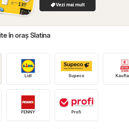
Vezi mai mult
te în oraş Slatina
Lidl
Supeco
Kaufl
PENNY
Profi