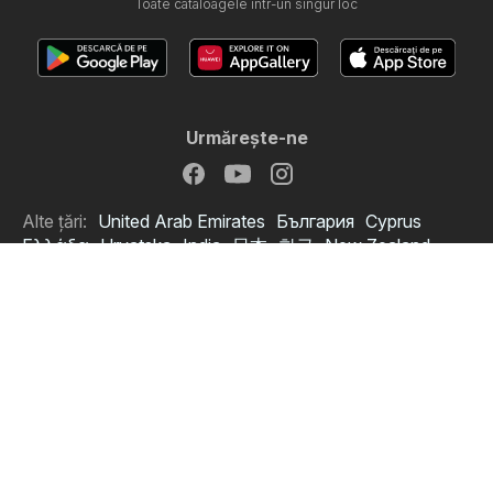
Toate cataloagele într-un singur loc
Urmăreşte-ne
Alte țări:
United Arab Emirates
България
Cyprus
Ελλάδα
Hrvatska
India
日本
한국
New Zealand
Srbija
Slovenija
Türkiye
Україна
Copyright © 2026
Catalomat.ro
.
Stabilire politică de confidenţialitate
Condiţii pentru utilizarea web-ului
Prelucrarea datelor personale