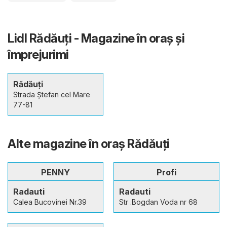
Lidl Rădăuți - Magazine în oraş şi
împrejurimi
Rădăuți
Strada Ștefan cel Mare
77-81
Alte magazine în oraş Rădăuți
PENNY
Profi
Radauti
Radauti
Calea Bucovinei Nr.39
Str .Bogdan Voda nr 68