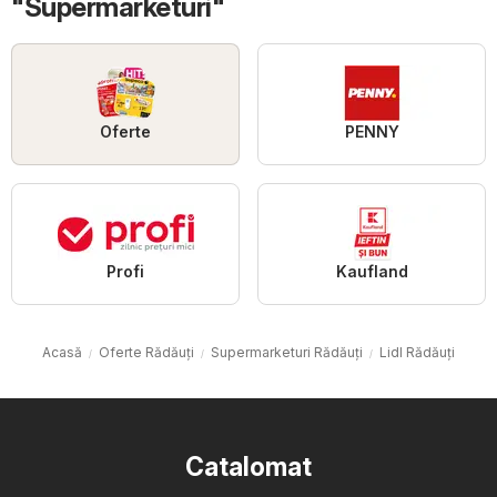
"Supermarketuri"
Oferte
PENNY
Profi
Kaufland
Acasă
Oferte Rădăuți
Supermarketuri Rădăuți
Lidl Rădăuți
Catalomat