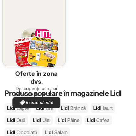
Oferte în zona
dvs.
Descoperiți cele mai
Produse populare în magazinele Lidl
bune oferte din zona
dumneavoastră
Vreau să văd
Lidl
Lapte
Lidl
Unt
Lidl
Brânză
Lidl
Iaurt
Lidl
Ouă
Lidl
Ulei
Lidl
Pâine
Lidl
Cafea
Lidl
Ciocolată
Lidl
Salam