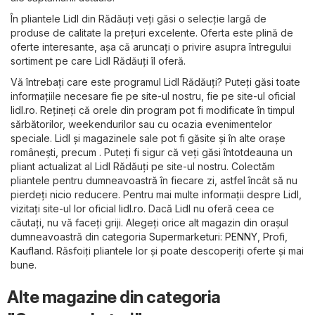
În pliantele Lidl din Rădăuți veți găsi o selecție largă de
produse de calitate la prețuri excelente. Oferta este plină de
oferte interesante, așa că aruncați o privire asupra întregului
sortiment pe care Lidl Rădăuți îl oferă.
Vă întrebați care este programul Lidl Rădăuți? Puteți găsi toate
informațiile necesare fie pe site-ul nostru, fie pe site-ul oficial
lidl.ro
. Rețineți că orele din program pot fi modificate în timpul
sărbătorilor, weekendurilor sau cu ocazia evenimentelor
speciale. Lidl și magazinele sale pot fi găsite și în alte orașe
românești, precum . Puteți fi sigur că veți găsi întotdeauna un
pliant actualizat al Lidl Rădăuți pe site-ul nostru. Colectăm
pliantele pentru dumneavoastră în fiecare zi, astfel încât să nu
pierdeți nicio reducere. Pentru mai multe informații despre Lidl,
vizitați site-ul lor oficial
lidl.ro
. Dacă Lidl nu oferă ceea ce
căutați, nu vă faceți griji. Alegeți orice alt magazin din orașul
dumneavoastră din categoria
Supermarketuri
:
PENNY
,
Profi
,
Kaufland
. Răsfoiți pliantele lor și poate descoperiți oferte și mai
bune.
Alte magazine din categoria