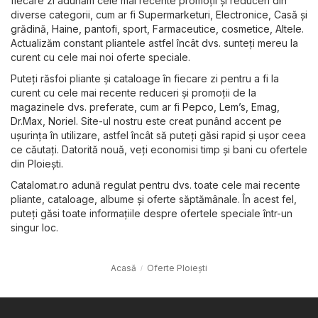
fiecare zi adunăm cele mai recente promoții și reduceri din
diverse categorii, cum ar fi
Supermarketuri
,
Electronice
,
Casă și
grădină
,
Haine, pantofi, sport
,
Farmaceutice, cosmetice
,
Altele
.
Actualizăm constant pliantele astfel încât dvs. sunteți mereu la
curent cu cele mai noi oferte speciale.
Puteți răsfoi pliante și cataloage în fiecare zi pentru a fi la
curent cu cele mai recente reduceri și promoții de la
magazinele dvs. preferate, cum ar fi
Pepco
,
Lem’s
,
Emag
,
Dr.Max
,
Noriel
. Site-ul nostru este creat punând accent pe
ușurința în utilizare, astfel încât să puteți găsi rapid și ușor ceea
ce căutați. Datorită nouă, veți economisi timp și bani cu ofertele
din Ploiești.
Catalomat.ro adună regulat pentru dvs. toate cele mai recente
pliante, cataloage, albume și oferte săptămânale. În acest fel,
puteți găsi toate informațiile despre ofertele speciale într-un
singur loc.
Acasă
Oferte Ploiești