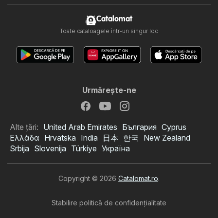
Catalomat
Toate cataloagele într-un singur loc
Urmăreşte-ne
Alte țări:
United Arab Emirates
България
Cyprus
Ελλάδα
Hrvatska
India
日本
한국
New Zealand
Srbija
Slovenija
Türkiye
Україна
Copyright © 2026
Catalomat.ro
.
Stabilire politică de confidenţialitate