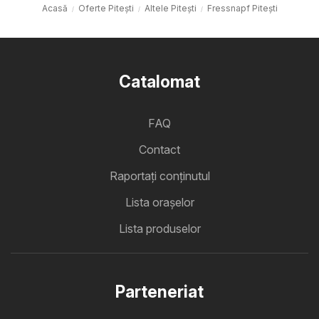
Acasă
Oferte Pitești
Altele Pitești
Fressnapf Pitești
Catalomat
FAQ
Contact
Raportați conținutul
Lista oraşelor
Lista produselor
Parteneriat