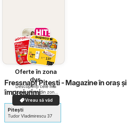
Oferte în zona
dvs.
Fressnapf Pitești - Magazine în oraş şi
Descoperiți cele mai
împrejurimi
bune oferte din zona
dumneavoastră
Vreau să văd
Pitești
Tudor Vladimirescu 37