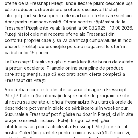
oferte de la Fressnapf Pitești, unde fiecare pliant deschide ușa
către reduceri extraordinare și oferte exclusive. Răsfoiți
întregul pliant și descoperiți cele mai bune oferte care sunt aici
doar pentru dumneavoastră. Oferta acestei săptămâni de la
Fressnapf Pitești este valabilă până la 06.08.2026 - 19.08.2026.
Puteți răsfoi cele mai recente oferte ale Fressnapf din
confortul propriei case și să vă planificați cumpărăturile în mod
eficient. Profitați de promoțiile pe care magazinul le oferă în
cadrul celor 16 pagini.
La Fressnapf Pitești veți găsi o gamă largă de bunuri de calitate
la prețuri excelente. Pliantele online sunt pline de produse
care atrag atenția, așa că explorați acum oferta completă a
Fressnapf din Pitești.
Vă întrebați când este deschis un anumit magazin Fressnapf
Pitești? Puteți găsi informații despre orele de program pe site-
ul nostru sau pe site-ul oficial
fressnapf.ro
. Nu uitați că orele de
deschidere pot varia în zilele de sărbătoare și în weekenduri.
Sucursalele Fressnapf pot fi găsite nu doar în Pitești, ci și în alte
orașe românești, inclusiv . Puteți fi sigur că veți găsi
întotdeauna un pliant actualizat al Fressnapf Pitești pe site-ul
nostru. Colectăm pliantele pentru dumneavoastră în fiecare zi,