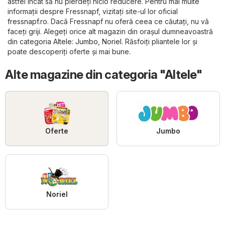
astfel încât să nu pierdeți nicio reducere. Pentru mai multe
informații despre Fressnapf, vizitați site-ul lor oficial
fressnapf.ro
. Dacă Fressnapf nu oferă ceea ce căutați, nu vă
faceți griji. Alegeți orice alt magazin din orașul dumneavoastră
din categoria
Altele
:
Jumbo
,
Noriel
. Răsfoiți pliantele lor și
poate descoperiți oferte și mai bune.
Alte magazine din categoria "Altele"
Oferte
Jumbo
Noriel