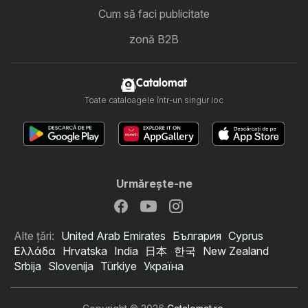
Cum să faci publicitate
zonă B2B
Catalomat
Toate cataloagele într-un singur loc
Urmăreşte-ne
Alte țări:
United Arab Emirates
България
Cyprus
Ελλάδα
Hrvatska
India
日本
한국
New Zealand
Srbija
Slovenija
Türkiye
Україна