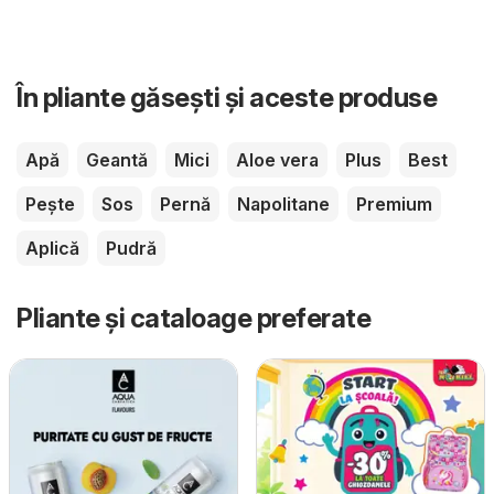
În pliante găsești și aceste produse
Apă
Geantă
Mici
Aloe vera
Plus
Best
Pește
Sos
Pernă
Napolitane
Premium
Aplică
Pudră
Pliante și cataloage preferate