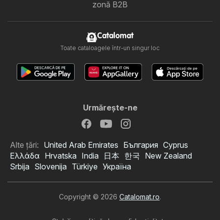
zonă B2B
Catalomat
Toate cataloagele într-un singur loc
Urmăreşte-ne
Alte țări:
United Arab Emirates
България
Cyprus
Ελλάδα
Hrvatska
India
日本
한국
New Zealand
Srbija
Slovenija
Türkiye
Україна
Copyright © 2026
Catalomat.ro
.