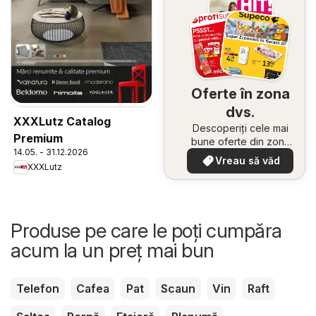
Oferte în zona
dvs.
XXXLutz Catalog
Descoperiți cele mai
Premium
bune oferte din zona
14.05. - 31.12.2026
dumneavoastră
Vreau să văd
XXXLutz
Produse pe care le poți cumpăra
acum la un preț mai bun
Telefon
Cafea
Pat
Scaun
Vin
Raft