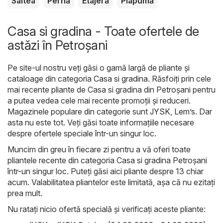
Saltea
Pernă
Etajeră
Plapumă
Casa si gradina - Toate ofertele de
astăzi în Petroșani
Pe site-ul nostru veți găsi o gamă largă de pliante și
cataloage din categoria
Casa si gradina
. Răsfoiți prin cele
mai recente pliante de Casa si gradina din Petroșani pentru
a putea vedea cele mai recente promoții și reduceri.
Magazinele populare din categorie sunt
JYSK
,
Lem’s
. Dar
asta nu este tot. Veți găsi toate informațiile necesare
despre ofertele speciale într-un singur loc.
Muncim din greu în fiecare zi pentru a vă oferi toate
pliantele recente din categoria Casa si gradina Petroșani
într-un singur loc. Puteți găsi aici pliante despre 13 chiar
acum. Valabilitatea pliantelor este limitată, așa că nu ezitați
prea mult.
Nu ratați nicio ofertă specială și verificați aceste pliante: