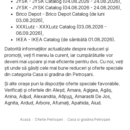
JYSK - JYSK Catalog (04.08.2026 - 24.08.2026)
,
JYSK - JYSK Catalog (04.08.2026 - 24.08.2026)
,
Brico Depot - Brico Depot Catalog (de luni
03.08.2026)
,
XXXLutz - XXXLutz Catalog (03.08.2026 -
06.09.2026)
,
IKEA - IKEA Catalog (de sâmbătă 01.08.2026)
.
Datorită informațiilor actualizate despre reduceri și
promoții, veți fi mereu la curent, iar cumpărăturile vor
deveni mai ușoare și mai eficiente pentru dvs. Cu noi, veți
ști unde să găsiți cele mai bune reduceri și oferte speciale
din categoria Casa si gradina din Petroșani.
Și alte orașe pun la dispoziție oferte speciale favorabile.
Verificați și ofertele din
Aleşd
,
Amara
,
Agigea
,
Agăş
,
Anina
,
Adjud
,
Alexandria
,
Абруд
,
Amarastii De Jos
,
Agnita
,
Ardud
,
Arbore
,
Afumaţi
,
Apahida
,
Aiud
.
Acasă
Oferte Petroșani
Casa si gradina Petroșani