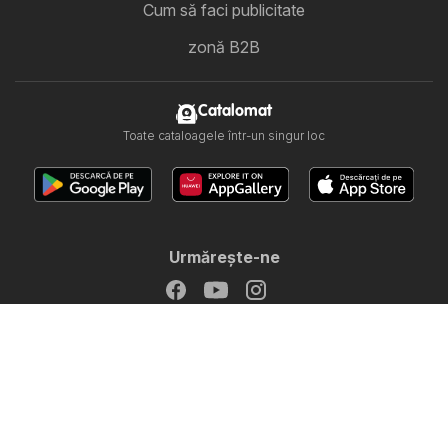
Cum să faci publicitate
zonă B2B
Catalomat
Toate cataloagele într-un singur loc
Urmăreşte-ne
Alte țări:
United Arab Emirates
България
Cyprus
Ελλάδα
Hrvatska
India
日本
한국
New Zealand
Srbija
Slovenija
Türkiye
Україна
Copyright © 2026
Catalomat.ro
.