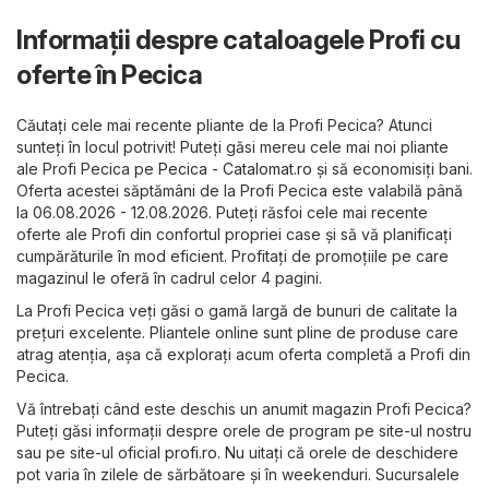
Informații despre cataloagele Profi cu
oferte în Pecica
Căutați cele mai recente pliante de la Profi Pecica? Atunci
sunteți în locul potrivit! Puteți găsi mereu cele mai noi pliante
ale Profi Pecica pe
Pecica - Catalomat.ro
și să economisiți bani.
Oferta acestei săptămâni de la Profi Pecica este valabilă până
la 06.08.2026 - 12.08.2026. Puteți răsfoi cele mai recente
oferte ale Profi din confortul propriei case și să vă planificați
cumpărăturile în mod eficient. Profitați de promoțiile pe care
magazinul le oferă în cadrul celor 4 pagini.
La Profi Pecica veți găsi o gamă largă de bunuri de calitate la
prețuri excelente. Pliantele online sunt pline de produse care
atrag atenția, așa că explorați acum oferta completă a Profi din
Pecica.
Vă întrebați când este deschis un anumit magazin Profi Pecica?
Puteți găsi informații despre orele de program pe site-ul nostru
sau pe site-ul oficial
profi.ro
. Nu uitați că orele de deschidere
pot varia în zilele de sărbătoare și în weekenduri. Sucursalele