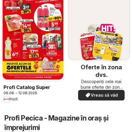
Oferte în zona
dvs.
Descoperiți cele mai
Profi Catalog Super
bune oferte din zona
dumneavoastră
06.08. - 12.08.2026
Vreau să văd
Profi
Profi Pecica - Magazine în oraş şi
împrejurimi