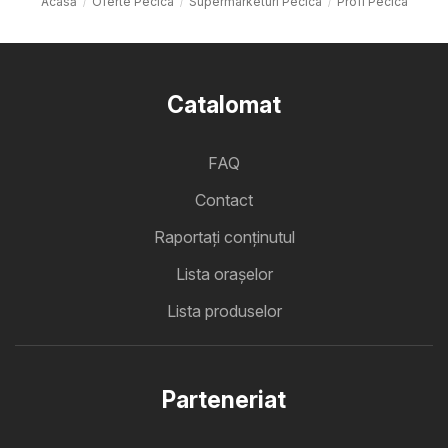
Acasă
Oferte Pecica
Supermarketuri Pecica
Profi Pecica
Catalomat
FAQ
Contact
Raportați conținutul
Lista oraşelor
Lista produselor
Parteneriat