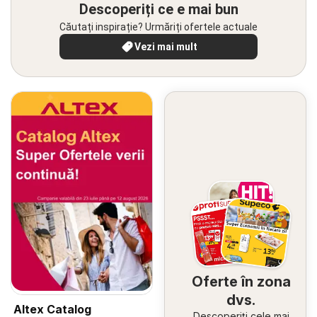
Descoperiți ce e mai bun
Căutați inspirație? Urmăriți ofertele actuale
Vezi mai mult
Oferte în zona
dvs.
Altex Catalog
Descoperiți cele mai