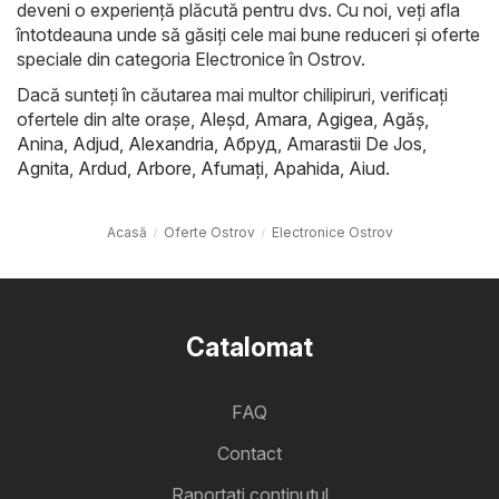
deveni o experiență plăcută pentru dvs. Cu noi, veți afla
întotdeauna unde să găsiți cele mai bune reduceri și oferte
speciale din categoria Electronice în Ostrov.
Dacă sunteți în căutarea mai multor chilipiruri, verificați
ofertele din alte orașe,
Aleşd
,
Amara
,
Agigea
,
Agăş
,
Anina
,
Adjud
,
Alexandria
,
Абруд
,
Amarastii De Jos
,
Agnita
,
Ardud
,
Arbore
,
Afumaţi
,
Apahida
,
Aiud
.
Acasă
Oferte Ostrov
Electronice Ostrov
Catalomat
FAQ
Contact
Raportați conținutul