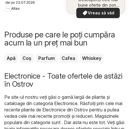
de joi 23.07.2026
bune oferte din zona
Altex
dumneavoastră
Vreau să văd
Produse pe care le poți cumpăra
acum la un preț mai bun
Apă
Coș
Parfum
Cafea
Whiskey
Electronice - Toate ofertele de astăzi
în Ostrov
Pe site-ul nostru veți găsi o gamă largă de pliante și
cataloage din categoria
Electronice
. Răsfoiți prin cele mai
recente pliante de Electronice din Ostrov pentru a putea
vedea cele mai recente promoții și reduceri. Magazinele
populare din categorie sunt . Dar asta nu este tot. Veți găsi
toate informațiile necesare despre ofertele speciale într-un