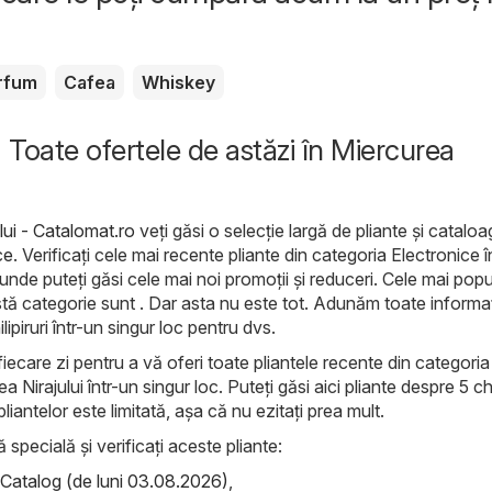
rfum
Cafea
Whiskey
- Toate ofertele de astăzi în Miercurea
lui - Catalomat.ro
veți găsi o selecție largă de pliante și cataloa
ce
. Verificați cele mai recente pliante din categoria Electronice î
 unde puteți găsi cele mai noi promoții și reduceri. Cele mai pop
ă categorie sunt . Dar asta nu este tot. Adunăm toate informaț
ipiruri într-un singur loc pentru dvs.
iecare zi pentru a vă oferi toate pliantele recente din categoria
 Nirajului într-un singur loc. Puteți găsi aici pliante despre 5 ch
liantelor este limitată, așa că nu ezitați prea mult.
ă specială și verificați aceste pliante:
atalog (de luni 03.08.2026)
,