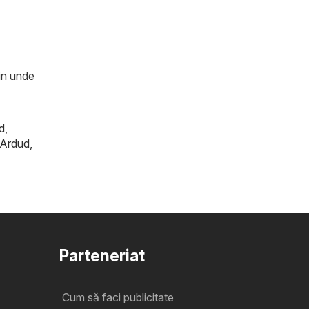
zin unde
d
,
Ardud
,
Parteneriat
Cum să faci publicitate