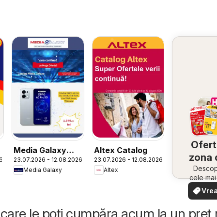
Ofert
Media Galaxy
Altex Catalog
zona 
6
23.07.2026 - 12.08.2026
23.07.2026 - 12.08.2026
Catalog
Descope
Media Galaxy
Altex
cele ma
oferte
Vrea
apropie
văd
rapid și
care le poți cumpăra acum la un preț