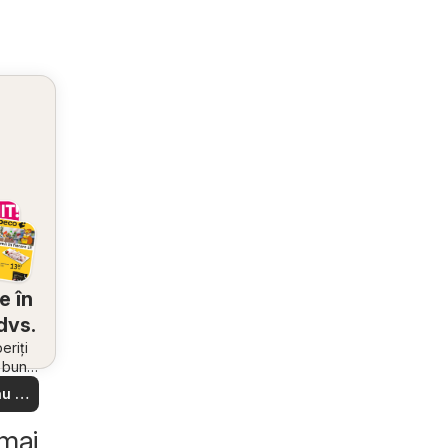
e în
dvs.
riți
i bune
 din
u să
re –
 ușor
 mai