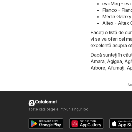
evoMag - evo
Flanco - Flan
Media Galaxy 
Altex - Altex
Faceți o listă de cu
vi se va oferi cel m
excelentă asupra ofe
Dacă sunteți în căuta
Amara
,
Agigea
,
Ag
Arbore
,
Afumaţi
,
Ap
Ac
Catalomat
Toate cataloagele într-un singur loc