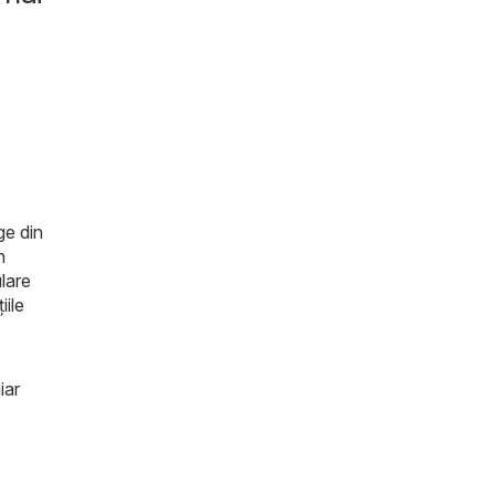
ge din
n
ulare
iile
iar