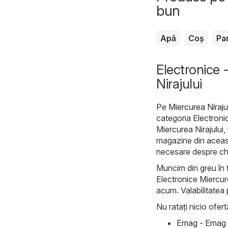
bun
Apă
Coș
Pa
Electronice 
Nirajului
Pe
Miercurea Niraju
categoria
Electroni
Miercurea Nirajului,
magazine din aceast
necesare despre chil
Muncim din greu în f
Electronice Miercurea
acum. Valabilitatea p
Nu ratați nicio ofert
Emag - Emag C