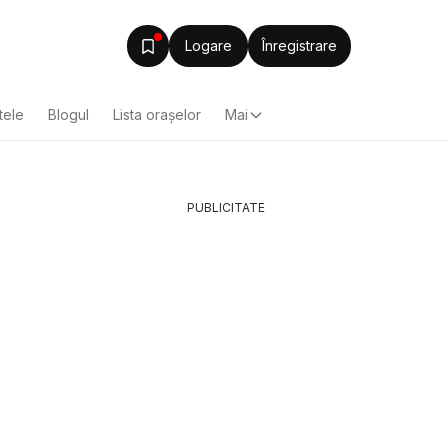
Logare
Înregistrare
tele
Blogul
Lista oraşelor
Mai
PUBLICITATE