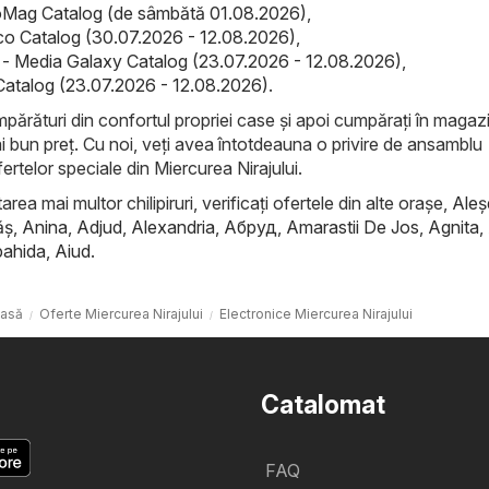
Mag Catalog (de sâmbătă 01.08.2026)
,
co Catalog (30.07.2026 - 12.08.2026)
,
- Media Galaxy Catalog (23.07.2026 - 12.08.2026)
,
 Catalog (23.07.2026 - 12.08.2026)
.
mpărături din confortul propriei case și apoi cumpărați în maga
ai bun preț. Cu noi, veți avea întotdeauna o privire de ansamblu
rtelor speciale din Miercurea Nirajului.
rea mai multor chilipiruri, verificați ofertele din alte orașe,
Aleş
ăş
,
Anina
,
Adjud
,
Alexandria
,
Абруд
,
Amarastii De Jos
,
Agnita
,
ahida
,
Aiud
.
asă
Oferte Miercurea Nirajului
Electronice Miercurea Nirajului
Catalomat
FAQ