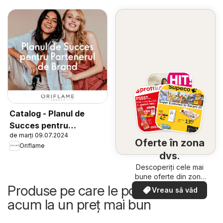
Catalog - Planul de
Succes pentru
de marți 09.07.2024
Partenerul de Brand
Oferte în zona
Oriflame
dvs.
Descoperiți cele mai
bune oferte din zona
dumneavoastră
Produse pe care le poți cumpăra
Vreau să văd
acum la un preț mai bun