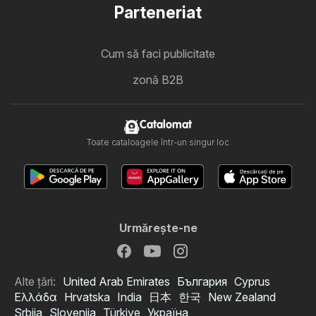
Parteneriat
Cum să faci publicitate
zonă B2B
Catalomat
Toate cataloagele într-un singur loc
Urmăreşte-ne
Alte țări:
United Arab Emirates
България
Cyprus
Ελλάδα
Hrvatska
India
日本
한국
New Zealand
Srbija
Slovenija
Türkiye
Україна