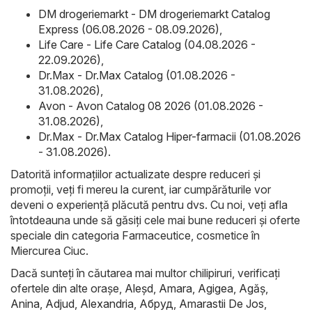
DM drogeriemarkt - DM drogeriemarkt Catalog
Express (06.08.2026 - 08.09.2026)
,
Life Care - Life Care Catalog (04.08.2026 -
22.09.2026)
,
Dr.Max - Dr.Max Catalog (01.08.2026 -
31.08.2026)
,
Avon - Avon Catalog 08 2026 (01.08.2026 -
31.08.2026)
,
Dr.Max - Dr.Max Catalog Hiper-farmacii (01.08.2026
- 31.08.2026)
.
Datorită informațiilor actualizate despre reduceri și
promoții, veți fi mereu la curent, iar cumpărăturile vor
deveni o experiență plăcută pentru dvs. Cu noi, veți afla
întotdeauna unde să găsiți cele mai bune reduceri și oferte
speciale din categoria Farmaceutice, cosmetice în
Miercurea Ciuc.
Dacă sunteți în căutarea mai multor chilipiruri, verificați
ofertele din alte orașe,
Aleşd
,
Amara
,
Agigea
,
Agăş
,
Anina
,
Adjud
,
Alexandria
,
Абруд
,
Amarastii De Jos
,