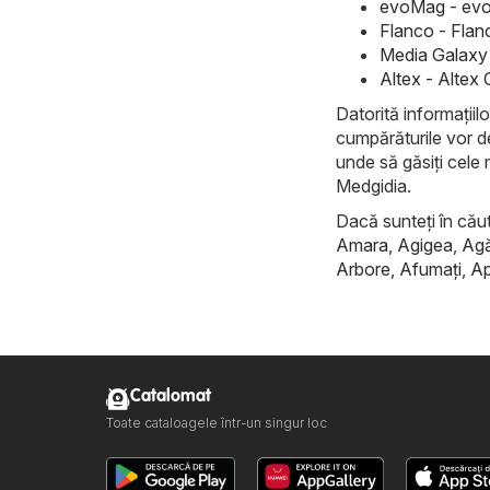
evoMag - evo
Flanco - Flan
Media Galaxy 
Altex - Altex 
Datorită informațiilo
cumpărăturile vor d
unde să găsiți cele 
Medgidia.
Dacă sunteți în căuta
Amara
,
Agigea
,
Ag
Arbore
,
Afumaţi
,
Ap
Catalomat
Toate cataloagele într-un singur loc