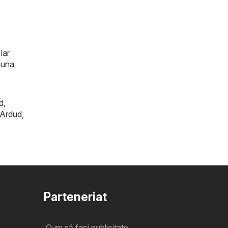
iar
auna
d
,
Ardud
,
Parteneriat
Cum să faci publicitate