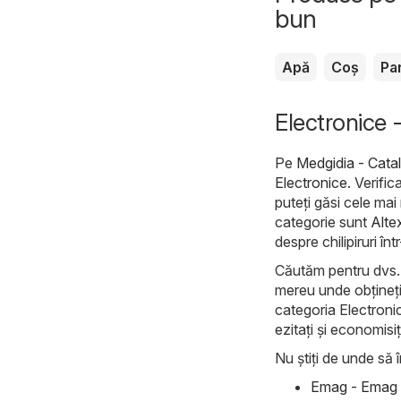
bun
Apă
Coș
Pa
Electronice 
Pe
Medgidia - Cata
Electronice
. Verifi
puteți găsi cele mai
categorie sunt
Alte
despre chilipiruri în
Căutăm pentru dvs. c
mereu unde obțineți 
categoria Electronic
ezitați și economisiț
Nu știți de unde să î
Emag - Emag C