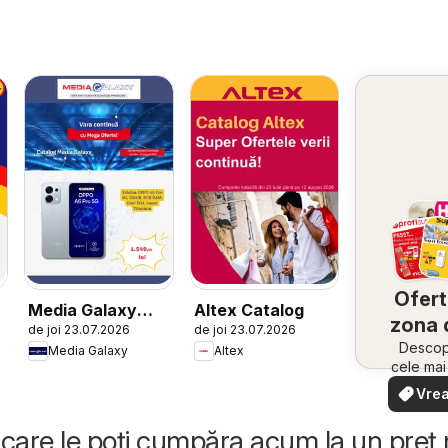
Ofert
Media Galaxy
Altex Catalog
zona 
de joi 23.07.2026
de joi 23.07.2026
Catalog
Descope
Media Galaxy
Altex
cele ma
oferte
Vrea
apropie
văd
rapid și
care le poți cumpăra acum la un preț