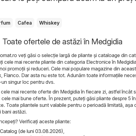
rfum
Cafea
Whiskey
- Toate ofertele de astăzi în Medgidia
lomat.ro
veți găsi o selecție largă de pliante și cataloage din ca
cați cele mai recente pliante din categoria Electronice în Medgidi
 noi promoții și reduceri. Cele mai populare magazine din aceas
x
,
Flanco
. Dar asta nu este tot. Adunăm toate informațiile nece
tr-un singur loc pentru dvs.
ele mai recente oferte din Medgidia în fiecare zi, astfel încât să
cele mai bune oferte. În prezent, puteți găsi pliante despre 5 în
e. Toate pliantele sunt valabile pentru o perioadă limitată, așa 
i bani astăzi.
ncepeți? Verificați aceste pliante:
atalog (de luni 03.08.2026)
,