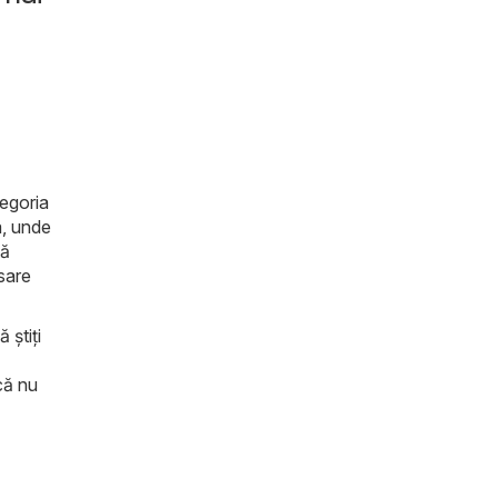
tegoria
a, unde
tă
sare
 știți
că nu