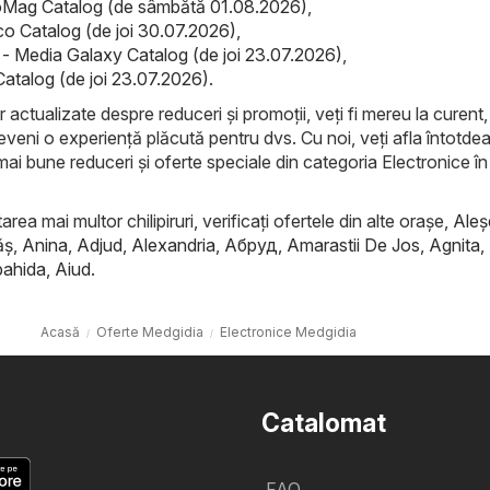
Mag Catalog (de sâmbătă 01.08.2026)
,
co Catalog (de joi 30.07.2026)
,
- Media Galaxy Catalog (de joi 23.07.2026)
,
Catalog (de joi 23.07.2026)
.
r actualizate despre reduceri și promoții, veți fi mereu la curent, 
eveni o experiență plăcută pentru dvs. Cu noi, veți afla întotde
mai bune reduceri și oferte speciale din categoria Electronice în
rea mai multor chilipiruri, verificați ofertele din alte orașe,
Aleş
ăş
,
Anina
,
Adjud
,
Alexandria
,
Абруд
,
Amarastii De Jos
,
Agnita
,
ahida
,
Aiud
.
Acasă
Oferte Medgidia
Electronice Medgidia
Catalomat
FAQ