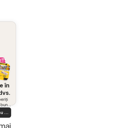
e în
dvs.
riți
i bune
 din
u să
re –
 ușor
 mai