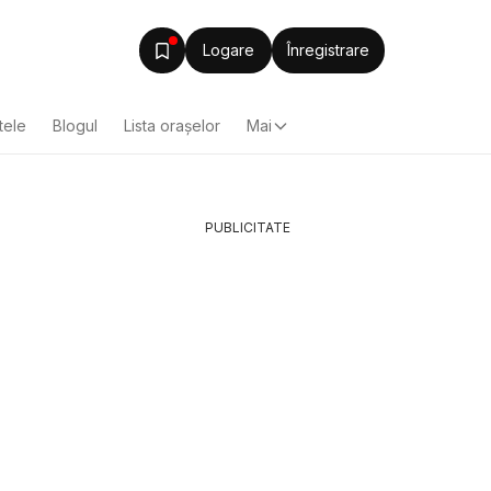
Logare
Înregistrare
tele
Blogul
Lista oraşelor
Mai
PUBLICITATE