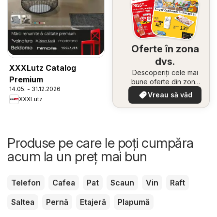
Oferte în zona
dvs.
XXXLutz Catalog
Descoperiți cele mai
Premium
bune oferte din zona
14.05. - 31.12.2026
dumneavoastră
Vreau să văd
XXXLutz
Produse pe care le poți cumpăra
acum la un preț mai bun
Telefon
Cafea
Pat
Scaun
Vin
Raft
Saltea
Pernă
Etajeră
Plapumă