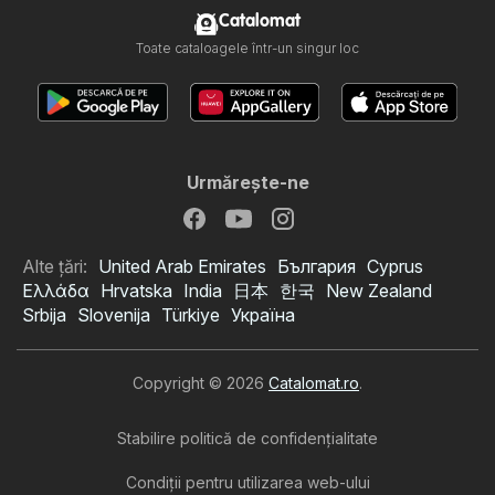
Catalomat
Toate cataloagele într-un singur loc
Urmăreşte-ne
Alte țări:
United Arab Emirates
България
Cyprus
Ελλάδα
Hrvatska
India
日本
한국
New Zealand
Srbija
Slovenija
Türkiye
Україна
Copyright © 2026
Catalomat.ro
.
Stabilire politică de confidenţialitate
Condiţii pentru utilizarea web-ului