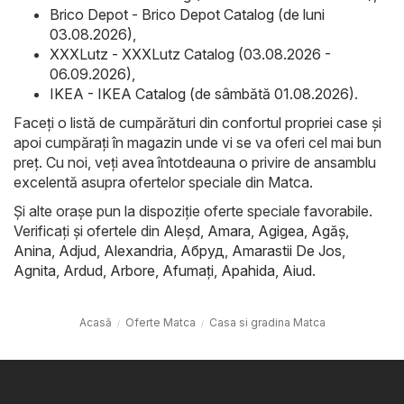
Brico Depot - Brico Depot Catalog (de luni
03.08.2026)
,
XXXLutz - XXXLutz Catalog (03.08.2026 -
06.09.2026)
,
IKEA - IKEA Catalog (de sâmbătă 01.08.2026)
.
Faceți o listă de cumpărături din confortul propriei case și
apoi cumpărați în magazin unde vi se va oferi cel mai bun
preț. Cu noi, veți avea întotdeauna o privire de ansamblu
excelentă asupra ofertelor speciale din Matca.
Și alte orașe pun la dispoziție oferte speciale favorabile.
Verificați și ofertele din
Aleşd
,
Amara
,
Agigea
,
Agăş
,
Anina
,
Adjud
,
Alexandria
,
Абруд
,
Amarastii De Jos
,
Agnita
,
Ardud
,
Arbore
,
Afumaţi
,
Apahida
,
Aiud
.
Acasă
Oferte Matca
Casa si gradina Matca