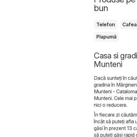
bun
Telefon
Cafea
Plapumă
Casa si grad
Munteni
Dacă sunteți în căut
gradina în Mărgineni
Munteni - Cataloma
Munteni. Cele mai po
nici o reducere.
În fiecare zi căută
încât să puteți afla
găsi în prezent 13 c
să puteți găsi rapid