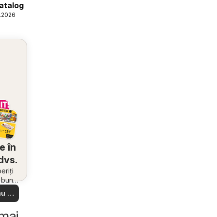
atalog
6.2026
e în
dvs.
riți
i bune
 din
u să
re –
 ușor
 mai