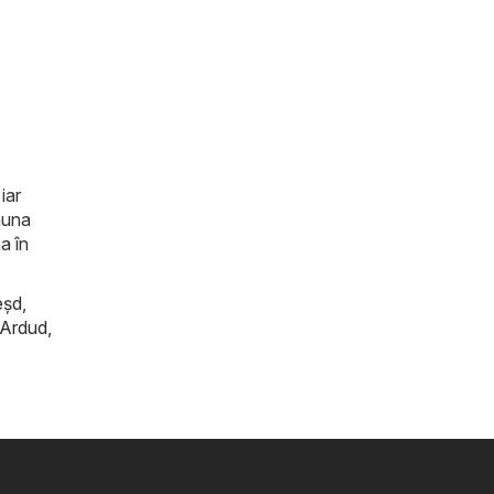
iar
auna
a în
eşd
,
Ardud
,