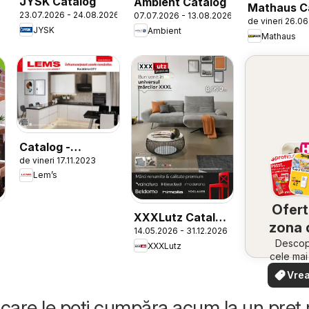
JYSK Catalog
Ambient Catalog
Mathaus C
23.07.2026 - 24.08.2026
07.07.2026 - 13.08.2026
de vineri 26.0
JYSK
Ambient
Mathaus
Catalog -
de vineri 17.11.2023
Bucătăria City
Lem’s
Ofert
XXXLutz Catalog
zona 
14.05.2026 - 31.12.2026
Premium
Descope
XXXLutz
cele ma
oferte
Vrea
apropie
văd
rapid și
care le poți cumpăra acum la un preț