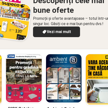
Descoperiți cele mai
bune oferte
Promoții și oferte avantajoase – totul într-u
singur loc. Găsiți ce e mai bun pentru dvs.!
Vezi mai mult