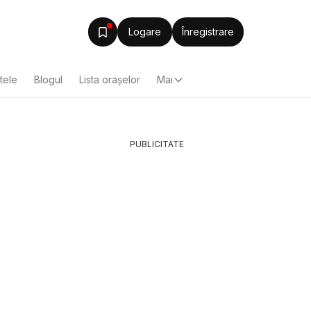
Logare
Înregistrare
ltele
Blogul
Lista oraşelor
Mai
PUBLICITATE