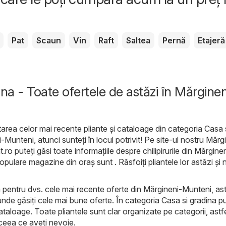
Pat
Scaun
Vin
Raft
Saltea
Pernă
Etajeră
ina - Toate ofertele de astăzi în Mărginen
area celor mai recente pliante și cataloage din categoria Casa 
-Munteni, atunci sunteți în locul potrivit! Pe site-ul nostru
Mărgi
t.ro
puteți găsi toate informațiile despre chilipirurile din Mărgine
pulare magazine din oraș sunt . Răsfoiți pliantele lor astăzi și n
m pentru dvs. cele mai recente oferte din Mărgineni-Munteni, ast
 unde găsiți cele mai bune oferte. În categoria Casa si gradina pu
ataloage. Toate pliantele sunt clar organizate pe categorii, astfe
 ceea ce aveți nevoie.