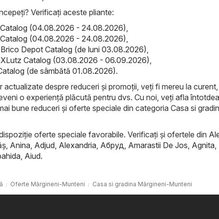
ncepeți? Verificați aceste pliante:
Catalog (04.08.2026 - 24.08.2026)
,
Catalog (04.08.2026 - 24.08.2026)
,
 Brico Depot Catalog (de luni 03.08.2026)
,
XLutz Catalog (03.08.2026 - 06.09.2026)
,
Catalog (de sâmbătă 01.08.2026)
.
r actualizate despre reduceri și promoții, veți fi mereu la curent, 
eveni o experiență plăcută pentru dvs. Cu noi, veți afla întotde
mai bune reduceri și oferte speciale din categoria Casa si gradin
dispoziție oferte speciale favorabile. Verificați și ofertele din
Al
ăş
,
Anina
,
Adjud
,
Alexandria
,
Абруд
,
Amarastii De Jos
,
Agnita
,
ahida
,
Aiud
.
ă
Oferte Mărgineni-Munteni
Casa si gradina Mărgineni-Munteni