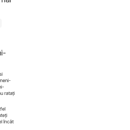
i-
si
neni-
ni-
u ratați
fel
teți
l încât