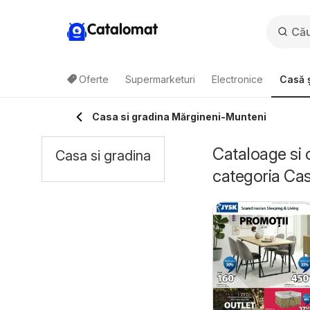
Catalomat
Oferte
Supermarketuri
Electronice
Casă ș
Casa si gradina Mărgineni-Munteni
Cataloage si 
Casa si gradina
categoria Cas