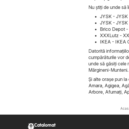
Nu știți de unde să î
JYSK - JYSK 
JYSK - JYSK 
Brico Depot -
XXXLutz - XX
IKEA - IKEA 
Datorită informațiilo
cumpărăturile vor d
unde să găsiți cele 
Mărgineni-Munteni.
Și alte orașe pun la 
Amara
,
Agigea
,
Ag
Arbore
,
Afumaţi
,
Ap
Acas
Catalomat