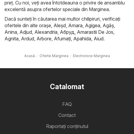
preț. Cu noi, veți avea întotdeauna o privire de ansamblu
excelentă asupra ofertelor speciale din Marginea.
Dacă sunteți în căutarea mai multor chilipiruri, verificați
ofertele din alte orașe,
Aleşd
,
Amara
,
Agigea
,
Agăş
,
Anina
,
Adjud
,
Alexandria
,
Абруд
,
Amarastii De Jos
,
Agnita
,
Ardud
,
Arbore
,
Afumaţi
,
Apahida
,
Aiud
.
Acasă
Oferte Marginea
Electronice Marginea
Catalomat
FAQ
Contact
Raportați conținutul