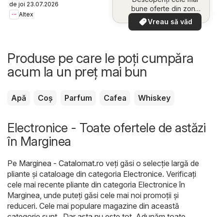
de joi 23.07.2026
bune oferte din zona
Altex
dumneavoastră
Vreau să văd
Produse pe care le poți cumpăra
acum la un preț mai bun
Apă
Coș
Parfum
Cafea
Whiskey
Electronice - Toate ofertele de astăzi
în Marginea
Pe
Marginea - Catalomat.ro
veți găsi o selecție largă de
pliante și cataloage din categoria
Electronice
. Verificați
cele mai recente pliante din categoria Electronice în
Marginea, unde puteți găsi cele mai noi promoții și
reduceri. Cele mai populare magazine din această
categorie sunt . Dar asta nu este tot. Adunăm toate