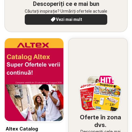
Descoperiți ce e mai bun
Căutați inspirație? Urmăriți ofertele actuale
Vezi mai mult
Oferte în zona
dvs.
Altex Catalog
Descoperiți cele mai