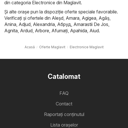
din categoria Electronice din Maglavit.
Și alte orașe pun la dispoziție oferte speciale favorabile.
Verificați și ofertele din
Aleşd
,
Amara
,
Agigea
,
Agăş
,
Anina
,
Adjud
,
Alexandria
,
Абруд
,
Amarastii De Jos
,
Agnita
,
Ardud
,
Arbore
,
Afumaţi
,
Apahida
,
Aiud
.
Acasă
Oferte Maglavit
Electronice Maglavit
Catalomat
FAQ
Contact
Raportați conținutul
Lista oraşelor