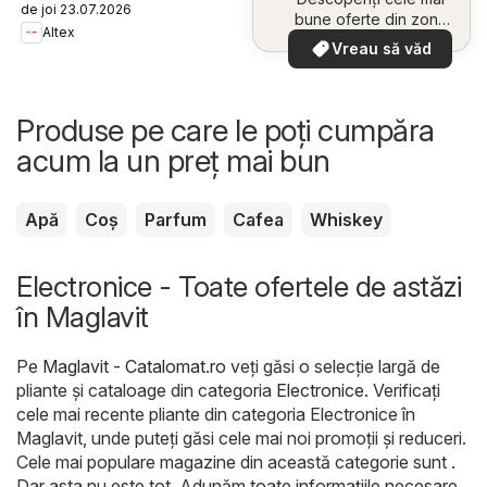
de joi 23.07.2026
bune oferte din zona
Altex
dumneavoastră
Vreau să văd
Produse pe care le poți cumpăra
acum la un preț mai bun
Apă
Coș
Parfum
Cafea
Whiskey
Electronice - Toate ofertele de astăzi
în Maglavit
Pe
Maglavit - Catalomat.ro
veți găsi o selecție largă de
pliante și cataloage din categoria
Electronice
. Verificați
cele mai recente pliante din categoria Electronice în
Maglavit, unde puteți găsi cele mai noi promoții și reduceri.
Cele mai populare magazine din această categorie sunt .
Dar asta nu este tot. Adunăm toate informațiile necesare