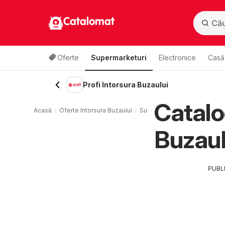
Catalomat
Oferte
Supermarketuri
Electronice
Casă 
Profi Intorsura Buzaului
Catalo
Acasă
Oferte Intorsura Buzaului
Supermarketuri Intorsura Buz
Buzaul
PUBL