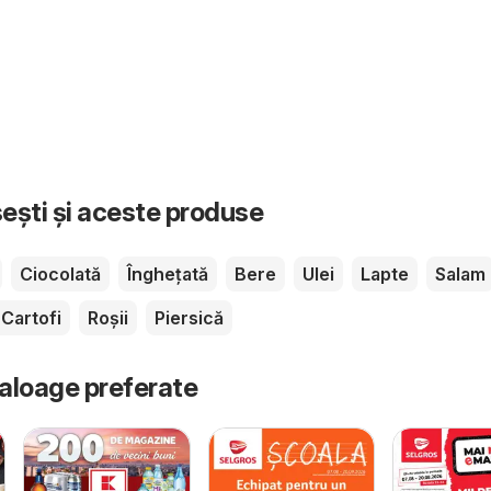
sești și aceste produse
Ciocolată
Înghețată
Bere
Ulei
Lapte
Salam
Cartofi
Roșii
Piersică
taloage preferate