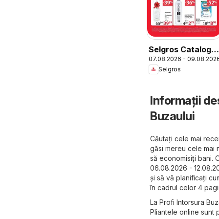
Selgros Catalog
07.08.2026 - 09.08.202
Oferte de
Selgros
weekend
Informații de
Buzaului
Căutați cele mai recen
găsi mereu cele mai n
să economisiți bani. O
06.08.2026 - 12.08.20
și să vă planificați c
în cadrul celor 4 pagi
La Profi Intorsura Buz
Pliantele online sunt