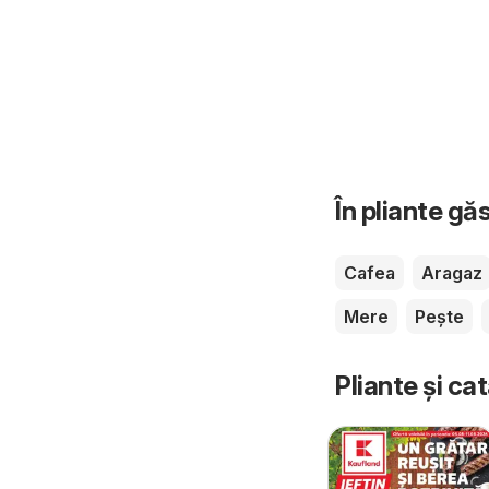
În pliante gă
Cafea
Aragaz
Mere
Pește
Pliante și ca