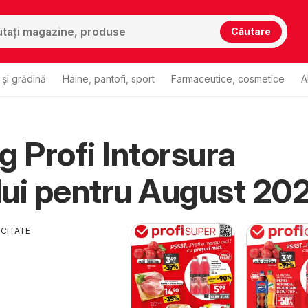
Căutare
și grădină
Haine, pantofi, sport
Farmaceutice, cosmetice
A
g Profi Intorsura
aului
Profi Intorsura Buzaului
ui pentru August 20
ICITATE