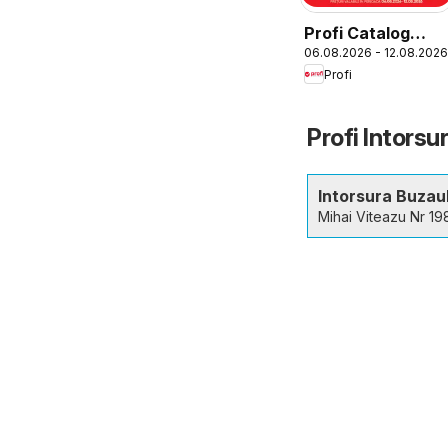
Profi Catalog
06.08.2026 - 12.08.2026
Loco
Profi
Profi Intorsu
Intorsura Buzaul
Mihai Viteazu Nr 19