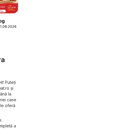
og
21.08.2026
ra
t! Puteți
at.ro
și
până la
riei case
 le oferă
e.
ompletă a