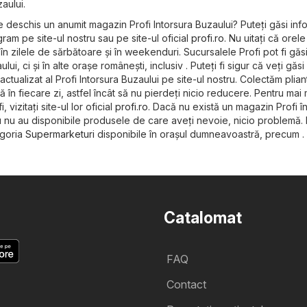
zaului.
e deschis un anumit magazin Profi Intorsura Buzaului? Puteți găsi info
am pe site-ul nostru sau pe site-ul oficial
profi.ro
. Nu uitați că orel
în zilele de sărbătoare și în weekenduri. Sucursalele Profi pot fi găs
lui, ci și în alte orașe românești, inclusiv . Puteți fi sigur că veți găsi
actualizat al Profi Intorsura Buzaului pe site-ul nostru. Colectăm plian
în fiecare zi, astfel încât să nu pierdeți nicio reducere. Pentru mai 
 vizitați site-ul lor oficial
profi.ro
. Dacă nu există un magazin Profi î
u nu au disponibile produsele de care aveți nevoie, nicio problemă. 
egoria
Supermarketuri
disponibile în orașul dumneavoastră, precum .
Catalomat
FAQ
Contact