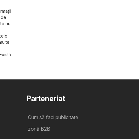
rmații
e de
ite nu
tele
multe
n
Există
Parteneriat
Cum să faci publicitate
zonă B2B