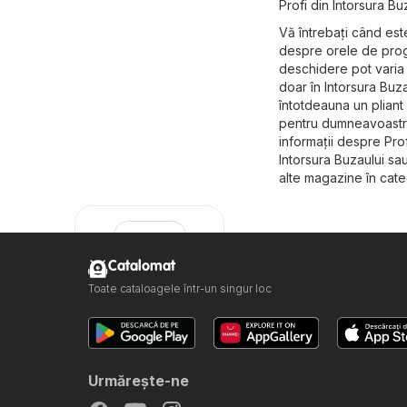
Profi din Intorsura Bu
Vă întrebați când est
despre orele de progr
deschidere pot varia 
doar în Intorsura Buzau
întotdeauna un pliant 
pentru dumneavoastră 
informații despre Profi,
Intorsura Buzaului sa
alte magazine în cat
Catalomat
Toate cataloagele într-un singur loc
Profi
Urmăreşte-ne