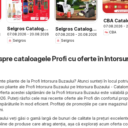
CBA Catal
07.08.2026 - 
Selgros Catalog
Selgros Catalog
CBA
07.08.2026 - 20.08.2026
6
07.08.2026 - 20.08.2026
Magazine Mici
Nonfood
Selgros
Selgros
spre cataloagele Profi cu oferte în Intorsu
te pliante de la Profi Intorsura Buzaului? Atunci sunteți în locul potrivi
oi pliante ale Profi Intorsura Buzaului pe
Intorsura Buzaului - Catalom
ferta acestei săptămâni de la Profi Intorsura Buzaului este valabilă 
26. Puteți răsfoi cele mai recente oferte ale Profi din confortul prop
umpărăturile în mod eficient. Profitați de promoțiile pe care magazinul
ni.
aului veți găsi o gamă largă de bunuri de calitate la prețuri excelent
 pline de produse care atrag atenția, așa că explorați acum oferta c