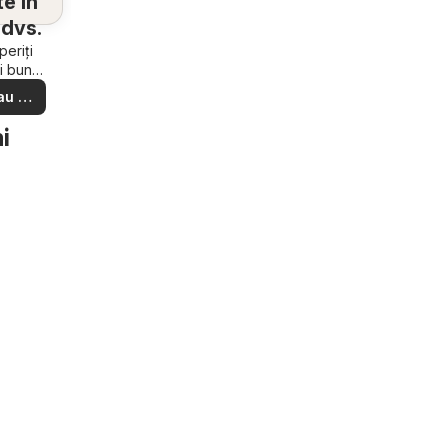
e în
dvs.
eriți
i bune
e din
au să
ere –
i ușor
i