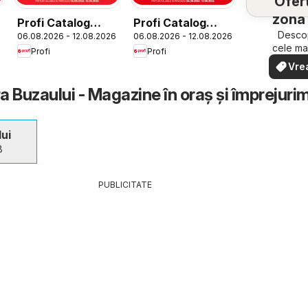
Ofert
zona 
Profi Catalog
Profi Catalog
Descop
06.08.2026 - 12.08.2026
06.08.2026 - 12.08.2026
Loco nou
Super
cele ma
Profi
Profi
ofert
Vre
apropi
văd
rapid ș
ra Buzaului - Magazine în oraş şi împrejurim
ui
8
PUBLICITATE