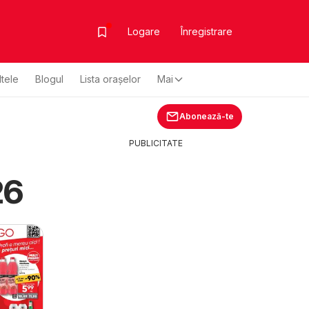
Logare
Înregistrare
ltele
Blogul
Lista oraşelor
Mai
Abonează-te
PUBLICITATE
26