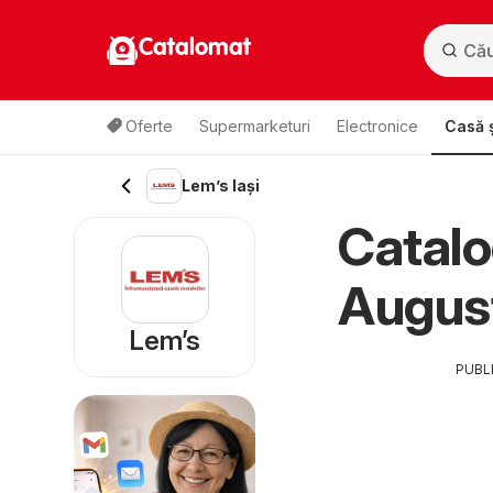
Catalomat
Oferte
Supermarketuri
Electronice
Casă ș
Lem’s Iași
Catalo
Augus
Lem’s
PUBL