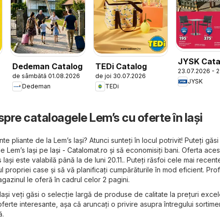
JYSK Cata
Dedeman Catalog
TEDi Catalog
23.07.2026 - 
de sâmbătă 01.08.2026
de joi 30.07.2026
JYSK
Dedeman
TEDi
spre cataloagele Lem’s cu oferte în Iași
te pliante de la Lem’s Iași? Atunci sunteți în locul potrivit! Puteți găs
le Lem’s Iași pe
Iași - Catalomat.ro
și să economisiți bani. Oferta aces
Iași este valabilă până la de luni 20.11.. Puteți răsfoi cele mai recent
l propriei case și să vă planificați cumpărăturile în mod eficient. Prof
gazinul le oferă în cadrul celor 2 pagini.
 Iași veți găsi o selecție largă de produse de calitate la prețuri excel
ferte interesante, așa că aruncați o privire asupra întregului sortime
ă.