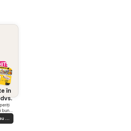
e în
dvs.
eriți
i bune
e din
au să
ere –
i ușor