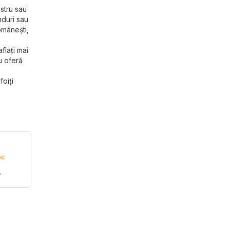
ostru sau
nduri sau
omânești,
flați mai
u oferă
foiți
A