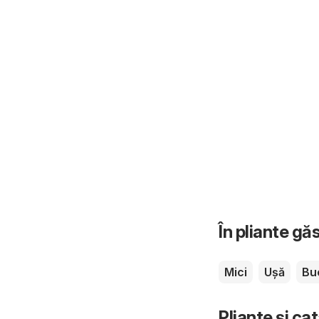
În pliante gă
Mici
Ușă
Bu
Pliante și ca