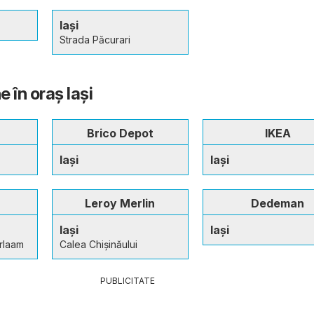
Iași
Strada Păcurari
 în oraş Iași
Brico Depot
IKEA
Iași
Iași
Leroy Merlin
Dedeman
Iași
Iași
arlaam
Calea Chișinăului
PUBLICITATE