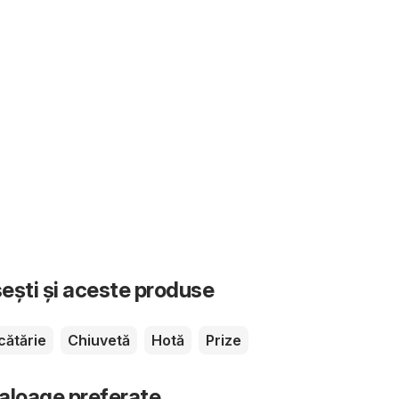
sești și aceste produse
cătărie
Chiuvetă
Hotă
Prize
taloage preferate