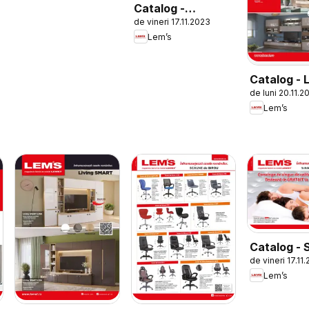
Catalog -
de vineri 17.11.2023
Bucătăria City
Lem’s
Catalog - L
de luni 20.11.2
Dormitor 
Lem’s
Catalog - 
de vineri 17.11
Lem’s