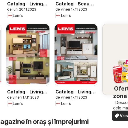
Catalog - Living-
Catalog - Scaune
de luni 20.11.2023
de vineri 17.11.2023
uri Smart și Smart
de birou
Lem’s
Lem’s
Plus
Ofert
Catalog - Living
Catalog - Living
zona 
de vineri 17.11.2023
de vineri 17.11.2023
Zeppelin
Domino
Descop
Lem’s
Lem’s
cele ma
ofert
Vre
apropi
Magazine în oraş şi împrejurimi
văd
rapid ș