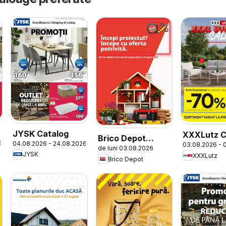
JYSK Catalog
XXXLutz C
Brico Depot
6
04.08.2026 - 24.08.2026
03.08.2026 - 
de luni 03.08.2026
Catalog
JYSK
XXXLutz
Brico Depot