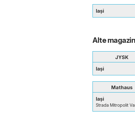
Iași
Alte magazine
JYSK
Iași
Mathaus
Iași
Strada Mitropolit V