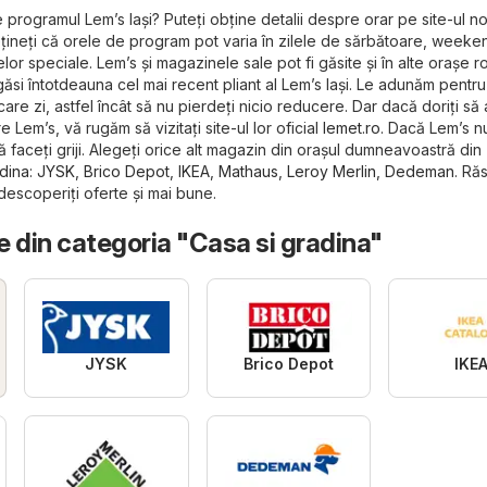
te programul Lem’s Iași? Puteți obține detalii despre orar pe site-ul n
ețineți că orele de program pot varia în zilele de sărbătoare, weeke
or speciale. Lem’s și magazinele sale pot fi găsite și în alte orașe r
găsi întotdeauna cel mai recent pliant al Lem’s Iași. Le adunăm pentru
re zi, astfel încât să nu pierdeți nicio reducere. Dar dacă doriți să a
e Lem’s, vă rugăm să vizitați site-ul lor oficial
lemet.ro
. Dacă Lem’s n
ă faceți griji. Alegeți orice alt magazin din orașul dumneavoastră din
adina
:
JYSK
,
Brico Depot
,
IKEA
,
Mathaus
,
Leroy Merlin
,
Dedeman
. Răs
 descoperiți oferte și mai bune.
 din categoria "Casa si gradina"
JYSK
Brico Depot
IKE