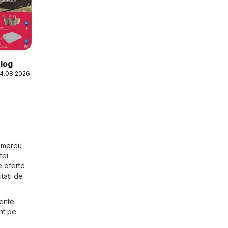
log
24.08.2026
i mereu
tei
e oferte
itați de
ente.
nt pe