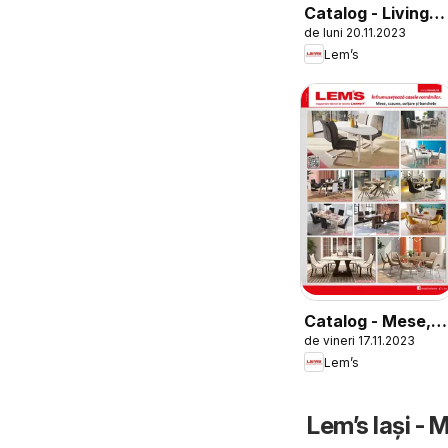
Catalog - Living și
de luni 20.11.2023
Dormitor City
Lem’s
Catalog - Mese,
de vineri 17.11.2023
scaune, colțare și
Lem’s
banchete
Lem’s Iași - 