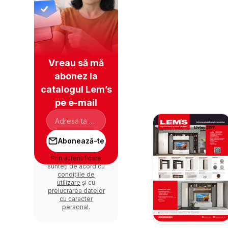
Vreau să mă
abonez la
catalogul Lem’s
pe e-mail
Abonează-te
Prin autentificare
sunteți de acord cu
condițiile de
utilizare
și cu
prelucrarea datelor
cu caracter
personal
.