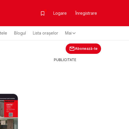
Logare
Înregistrare
ltele
Blogul
Lista oraşelor
Mai
Abonează-te
PUBLICITATE