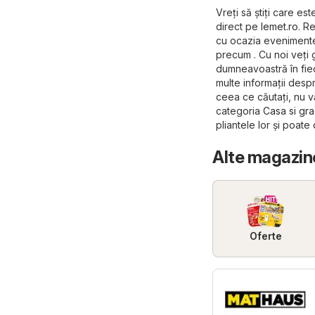
Vreți să știți care es
direct pe
lemet.ro
. R
cu ocazia evenimentel
precum . Cu noi veți 
dumneavoastră în fieca
multe informații despr
ceea ce căutați, nu v
categoria
Casa si gr
pliantele lor și poate
Alte magazine
Oferte