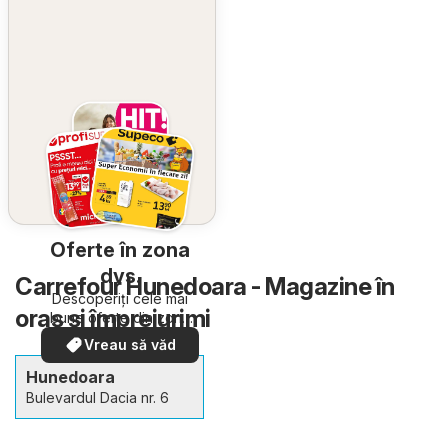
Oferte în zona
dvs.
Carrefour Hunedoara - Magazine în
Descoperiți cele mai
oraş şi împrejurimi
bune oferte din zona
dumneavoastră
Vreau să văd
Hunedoara
Bulevardul Dacia nr. 6