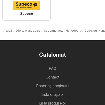
Supeco
Acasă
Oferte Hunedoara
Supermarketuri Hunedoara
Carrefour Hun
Catalomat
FAQ
Contact
Raportați conținutul
Lista oraşelor
Lista produselor