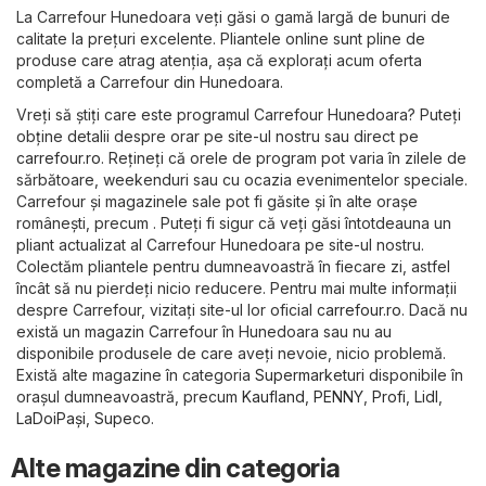
La Carrefour Hunedoara veți găsi o gamă largă de bunuri de
calitate la prețuri excelente. Pliantele online sunt pline de
produse care atrag atenția, așa că explorați acum oferta
completă a Carrefour din Hunedoara.
Vreți să știți care este programul Carrefour Hunedoara? Puteți
obține detalii despre orar pe site-ul nostru sau direct pe
carrefour.ro
. Rețineți că orele de program pot varia în zilele de
sărbătoare, weekenduri sau cu ocazia evenimentelor speciale.
Carrefour și magazinele sale pot fi găsite și în alte orașe
românești, precum . Puteți fi sigur că veți găsi întotdeauna un
pliant actualizat al Carrefour Hunedoara pe site-ul nostru.
Colectăm pliantele pentru dumneavoastră în fiecare zi, astfel
încât să nu pierdeți nicio reducere. Pentru mai multe informații
despre Carrefour, vizitați site-ul lor oficial
carrefour.ro
. Dacă nu
există un magazin Carrefour în Hunedoara sau nu au
disponibile produsele de care aveți nevoie, nicio problemă.
Există alte magazine în categoria
Supermarketuri
disponibile în
orașul dumneavoastră, precum
Kaufland
,
PENNY
,
Profi
,
Lidl
,
LaDoiPași
,
Supeco
.
Alte magazine din categoria