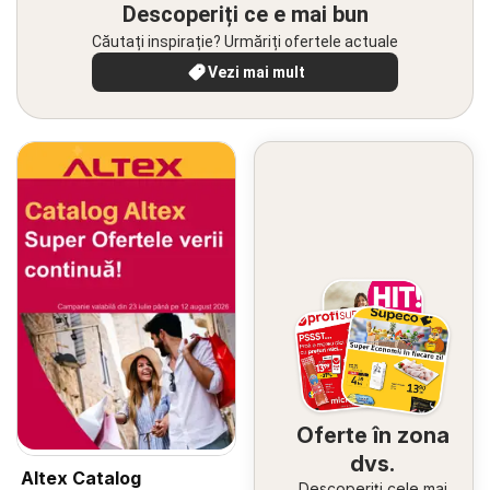
Descoperiți ce e mai bun
Căutați inspirație? Urmăriți ofertele actuale
Vezi mai mult
Oferte în zona
dvs.
Altex Catalog
Descoperiți cele mai