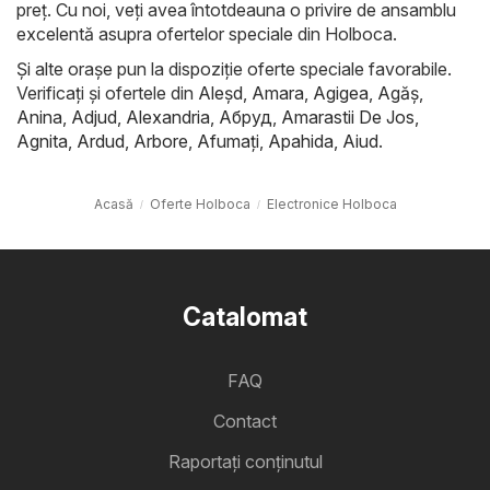
preț. Cu noi, veți avea întotdeauna o privire de ansamblu
excelentă asupra ofertelor speciale din Holboca.
Și alte orașe pun la dispoziție oferte speciale favorabile.
Verificați și ofertele din
Aleşd
,
Amara
,
Agigea
,
Agăş
,
Anina
,
Adjud
,
Alexandria
,
Абруд
,
Amarastii De Jos
,
Agnita
,
Ardud
,
Arbore
,
Afumaţi
,
Apahida
,
Aiud
.
Acasă
Oferte Holboca
Electronice Holboca
Catalomat
FAQ
Contact
Raportați conținutul