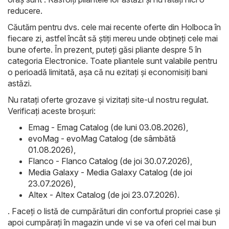
reducere.
Căutăm pentru dvs. cele mai recente oferte din Holboca în
fiecare zi, astfel încât să știți mereu unde obțineți cele mai
bune oferte. În prezent, puteți găsi pliante despre 5 în
categoria Electronice. Toate pliantele sunt valabile pentru
o perioadă limitată, așa că nu ezitați și economisiți bani
astăzi.
Nu ratați oferte grozave și vizitați site-ul nostru regulat.
Verificați aceste broșuri:
Emag - Emag Catalog (de luni 03.08.2026)
,
evoMag - evoMag Catalog (de sâmbătă
01.08.2026)
,
Flanco - Flanco Catalog (de joi 30.07.2026)
,
Media Galaxy - Media Galaxy Catalog (de joi
23.07.2026)
,
Altex - Altex Catalog (de joi 23.07.2026)
.
. Faceți o listă de cumpărături din confortul propriei case și
apoi cumpărați în magazin unde vi se va oferi cel mai bun