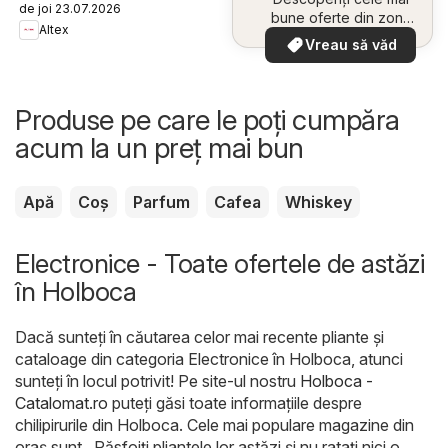
de joi 23.07.2026
bune oferte din zona
Altex
dumneavoastră
Vreau să văd
Produse pe care le poți cumpăra
acum la un preț mai bun
Apă
Coș
Parfum
Cafea
Whiskey
Electronice - Toate ofertele de astăzi
în Holboca
Dacă sunteți în căutarea celor mai recente pliante și
cataloage din categoria Electronice în Holboca, atunci
sunteți în locul potrivit! Pe site-ul nostru
Holboca -
Catalomat.ro
puteți găsi toate informațiile despre
chilipirurile din Holboca. Cele mai populare magazine din
oraș sunt . Răsfoiți pliantele lor astăzi și nu ratați nici o