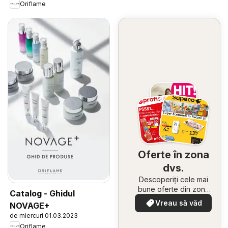
Oriflame
Oferte în zona
dvs.
Descoperiți cele mai
bune oferte din zona
Catalog - Ghidul
dumneavoastră
Vreau să văd
NOVAGE+
de miercuri 01.03.2023
Oriflame