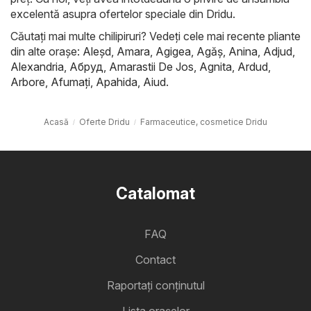
excelentă asupra ofertelor speciale din Dridu.
Căutați mai multe chilipiruri? Vedeți cele mai recente pliante
din alte orașe:
Aleşd
,
Amara
,
Agigea
,
Agăş
,
Anina
,
Adjud
,
Alexandria
,
Абруд
,
Amarastii De Jos
,
Agnita
,
Ardud
,
Arbore
,
Afumaţi
,
Apahida
,
Aiud
.
Acasă
Oferte Dridu
Farmaceutice, cosmetice Dridu
Catalomat
FAQ
Contact
Raportați conținutul
Lista oraşelor