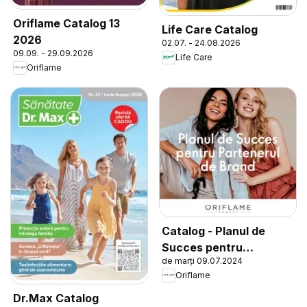
Oriflame Catalog 13
Life Care Catalog
2026
02.07. - 24.08.2026
09.09. - 29.09.2026
Life Care
Oriflame
Catalog - Planul de
Succes pentru
de marți 09.07.2024
Partenerul de Brand
Oriflame
Dr.Max Catalog