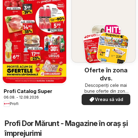
Oferte în zona
dvs.
Descoperiți cele mai
Profi Catalog Super
bune oferte din zona
dumneavoastră
06.08. - 12.08.2026
Vreau să văd
Profi
Profi Dor Mărunt - Magazine în oraş şi
împrejurimi