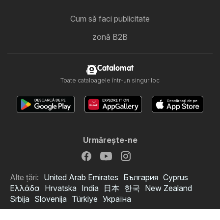
Cum să faci publicitate
zonă B2B
Catalomat
Toate cataloagele într-un singur loc
Urmăreşte-ne
Alte țări:
United Arab Emirates
България
Cyprus
Ελλάδα
Hrvatska
India
日本
한국
New Zealand
Srbija
Slovenija
Türkiye
Україна