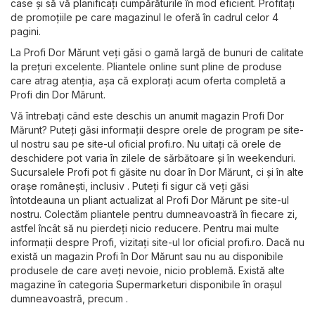
case și să vă planificați cumpărăturile în mod eficient. Profitați
de promoțiile pe care magazinul le oferă în cadrul celor 4
pagini.
La Profi Dor Mărunt veți găsi o gamă largă de bunuri de calitate
la prețuri excelente. Pliantele online sunt pline de produse
care atrag atenția, așa că explorați acum oferta completă a
Profi din Dor Mărunt.
Vă întrebați când este deschis un anumit magazin Profi Dor
Mărunt? Puteți găsi informații despre orele de program pe site-
ul nostru sau pe site-ul oficial
profi.ro
. Nu uitați că orele de
deschidere pot varia în zilele de sărbătoare și în weekenduri.
Sucursalele Profi pot fi găsite nu doar în Dor Mărunt, ci și în alte
orașe românești, inclusiv . Puteți fi sigur că veți găsi
întotdeauna un pliant actualizat al Profi Dor Mărunt pe site-ul
nostru. Colectăm pliantele pentru dumneavoastră în fiecare zi,
astfel încât să nu pierdeți nicio reducere. Pentru mai multe
informații despre Profi, vizitați site-ul lor oficial
profi.ro
. Dacă nu
există un magazin Profi în Dor Mărunt sau nu au disponibile
produsele de care aveți nevoie, nicio problemă. Există alte
magazine în categoria
Supermarketuri
disponibile în orașul
dumneavoastră, precum .