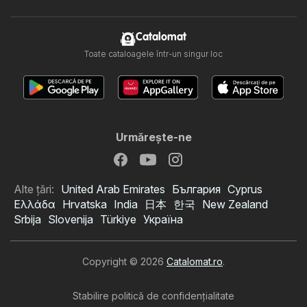
Catalomat
Toate cataloagele într-un singur loc
Urmăreşte-ne
Alte țări:
United Arab Emirates
България
Cyprus
Ελλάδα
Hrvatska
India
日本
한국
New Zealand
Srbija
Slovenija
Türkiye
Україна
Copyright © 2026
Catalomat.ro
.
Stabilire politică de confidenţialitate