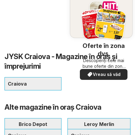
Oferte în zona
dvs.
JYSK Craiova - Magazine în oraş şi
Descoperiți cele mai
împrejurimi
bune oferte din zona
dumneavoastră
Vreau să văd
Craiova
Alte magazine în oraş Craiova
Brico Depot
Leroy Merlin