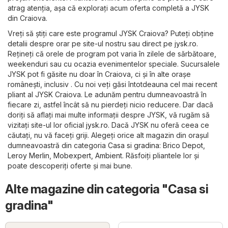
atrag atenția, așa că explorați acum oferta completă a JYSK
din Craiova.
Vreți să știți care este programul JYSK Craiova? Puteți obține
detalii despre orar pe site-ul nostru sau direct pe
jysk.ro
.
Rețineți că orele de program pot varia în zilele de sărbătoare,
weekenduri sau cu ocazia evenimentelor speciale. Sucursalele
JYSK pot fi găsite nu doar în Craiova, ci și în alte orașe
românești, inclusiv . Cu noi veți găsi întotdeauna cel mai recent
pliant al JYSK Craiova. Le adunăm pentru dumneavoastră în
fiecare zi, astfel încât să nu pierdeți nicio reducere. Dar dacă
doriți să aflați mai multe informații despre JYSK, vă rugăm să
vizitați site-ul lor oficial
jysk.ro
. Dacă JYSK nu oferă ceea ce
căutați, nu vă faceți griji. Alegeți orice alt magazin din orașul
dumneavoastră din categoria
Casa si gradina
:
Brico Depot
,
Leroy Merlin
,
Mobexpert
,
Ambient
. Răsfoiți pliantele lor și
poate descoperiți oferte și mai bune.
Alte magazine din categoria "Casa si
gradina"