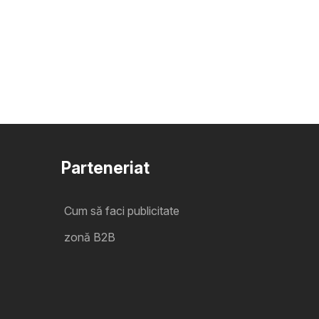
Parteneriat
Cum să faci publicitate
zonă B2B