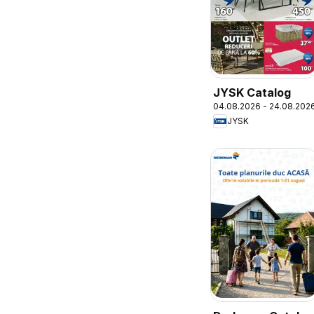
JYSK Catalog
04.08.2026 - 24.08.202
JYSK