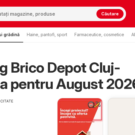
Căutare
i grădină
Haine, pantofi, sport
Farmaceutice, cosmetice
A
g Brico Depot Cluj-
a pentru August 202
ICITATE