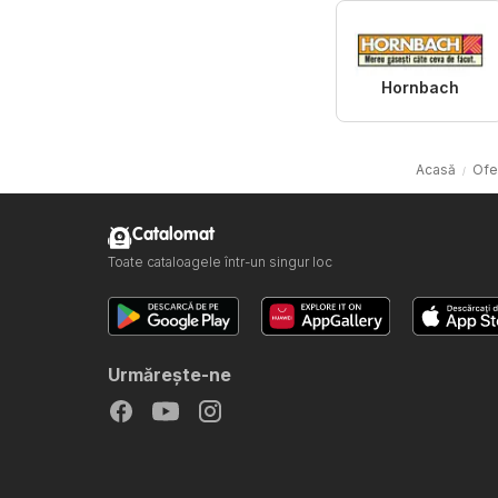
Hornbach
Acasă
Ofe
Catalomat
Toate cataloagele într-un singur loc
Urmăreşte-ne