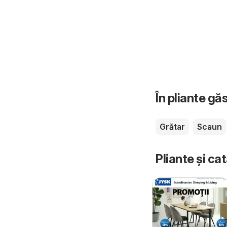
În pliante gă
Grătar
Scaun
Pliante și ca