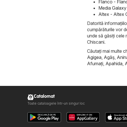
Flanco - Flan
Media Galaxy 
Altex - Altex
Datorită informațiilo
cumpărăturile vor d
unde să găsiți cele 
Chiscani.
Căutați mai multe ch
Agigea
,
Agăş
,
Anin
Afumaţi
,
Apahida
,
Catalomat
Toate cataloagele într-un singur loc