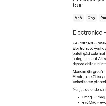
bun
Apă
Coș
Pa
Electronice -
Pe
Chiscani - Cata
Electronice
. Verifi
puteți găsi cele mai
categorie sunt
Alte
despre chilipiruri în
Muncim din greu în f
Electronice Chiscani
Valabilitatea pliante
Nu știți de unde să î
Emag - Emag C
evoMag - evo