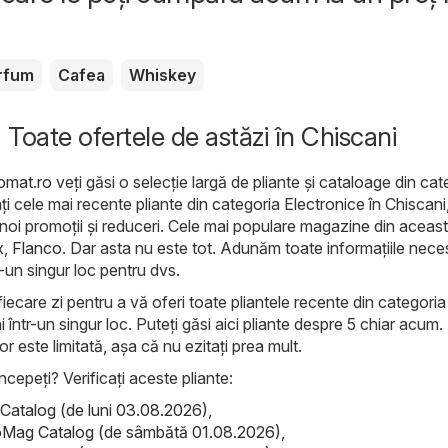
rfum
Cafea
Whiskey
 Toate ofertele de astăzi în Chiscani
lomat.ro
veți găsi o selecție largă de pliante și cataloage din cat
cați cele mai recente pliante din categoria Electronice în Chiscan
 noi promoții și reduceri. Cele mai populare magazine din aceas
x
,
Flanco
. Dar asta nu este tot. Adunăm toate informațiile nece
tr-un singur loc pentru dvs.
iecare zi pentru a vă oferi toate pliantele recente din categoria
 într-un singur loc. Puteți găsi aici pliante despre 5 chiar acum.
lor este limitată, așa că nu ezitați prea mult.
ncepeți? Verificați aceste pliante:
atalog (de luni 03.08.2026)
,
Mag Catalog (de sâmbătă 01.08.2026)
,