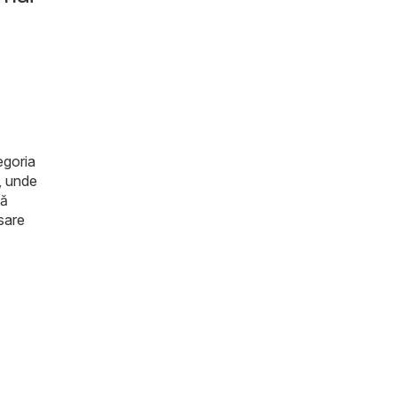
egoria
i, unde
tă
sare