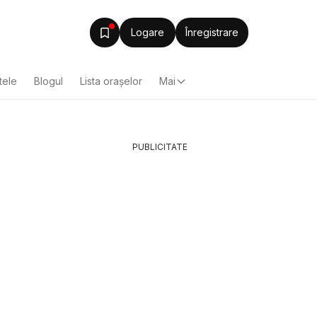
Logare
Înregistrare
tele
Blogul
Lista oraşelor
Mai
PUBLICITATE