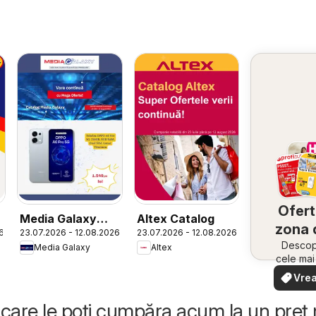
Ofert
Media Galaxy
Altex Catalog
zona 
6
23.07.2026 - 12.08.2026
23.07.2026 - 12.08.2026
Catalog
Descope
Media Galaxy
Altex
cele ma
oferte
Vrea
apropie
văd
rapid și
care le poți cumpăra acum la un preț