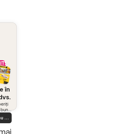
e în
dvs.
riți
i bune
 din
u să
re –
 ușor
 mai