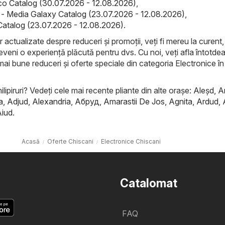
co Catalog (30.07.2026 - 12.08.2026)
,
- Media Galaxy Catalog (23.07.2026 - 12.08.2026)
,
 Catalog (23.07.2026 - 12.08.2026)
.
r actualizate despre reduceri și promoții, veți fi mereu la curent, 
eveni o experiență plăcută pentru dvs. Cu noi, veți afla întotde
mai bune reduceri și oferte speciale din categoria Electronice în
ilipiruri? Vedeți cele mai recente pliante din alte orașe:
Aleşd
,
A
a
,
Adjud
,
Alexandria
,
Абруд
,
Amarastii De Jos
,
Agnita
,
Ardud
,
Aiud
.
Acasă
Oferte Chiscani
Electronice Chiscani
Catalomat
FAQ