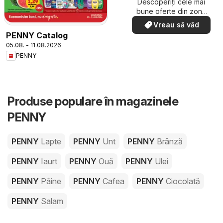
Descoperiți cele mai
bune oferte din zona
dumneavoastră
Vreau să văd
PENNY Catalog
05.08. - 11.08.2026
PENNY
Produse populare în magazinele
PENNY
PENNY
Lapte
PENNY
Unt
PENNY
Brânză
PENNY
Iaurt
PENNY
Ouă
PENNY
Ulei
PENNY
Pâine
PENNY
Cafea
PENNY
Ciocolată
PENNY
Salam