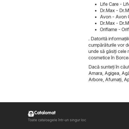
Life Care - L
Dr.Max - Dr.M
Avon - Avon 
Dr.Max - Dr.M
Oriflame - Or
. Datorită informații
cumpărăturile vor d
unde să găsiți cele
cosmetice în Borce
Dacă sunteți în căuta
Amara
,
Agigea
,
Ag
Arbore
,
Afumaţi
,
Ap
Catalomat
Toate cataloagele într-un singur loc