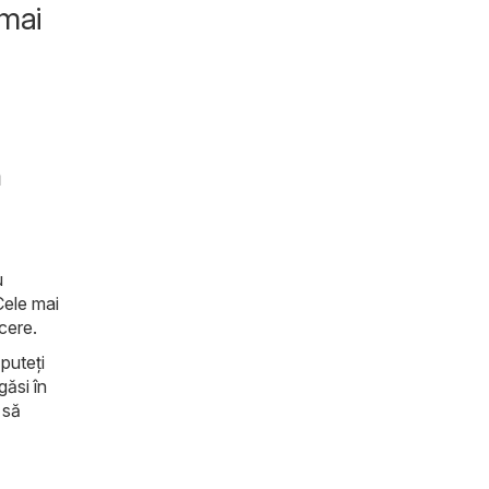
 mai
n
u
 Cele mai
ucere.
puteți
găsi în
 să