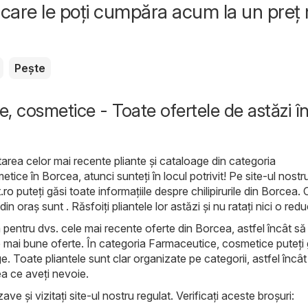
care le poți cumpăra acum la un preț
Pește
, cosmetice - Toate ofertele de astăzi î
area celor mai recente pliante și cataloage din categoria
ice în Borcea, atunci sunteți în locul potrivit! Pe site-ul nostr
.ro
puteți găsi toate informațiile despre chilipirurile din Borcea.
 oraș sunt . Răsfoiți pliantele lor astăzi și nu ratați nici o red
 pentru dvs. cele mai recente oferte din Borcea, astfel încât să 
e mai bune oferte. În categoria Farmaceutice, cosmetice puteți 
. Toate pliantele sunt clar organizate pe categorii, astfel încât
ea ce aveți nevoie.
ave și vizitați site-ul nostru regulat. Verificați aceste broșuri: