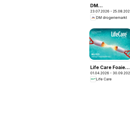
DM
23.07.2026 - 25.08.20
drogeriemarkt
DM drogeriemarkt
Catalog
Life Care Foaie
01.04.2026 - 30.09.20
volantă
Life Care