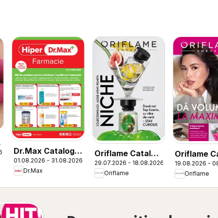
Dr.Max Catalog
Oriflame Catalog
6
Oriflame C
01.08.2026 - 31.08.2026
Hiper-farmacii
29.07.2026 - 18.08.2026
19.08.2026 - 0
11 2026
12 2026
Dr.Max
Oriflame
Oriflame