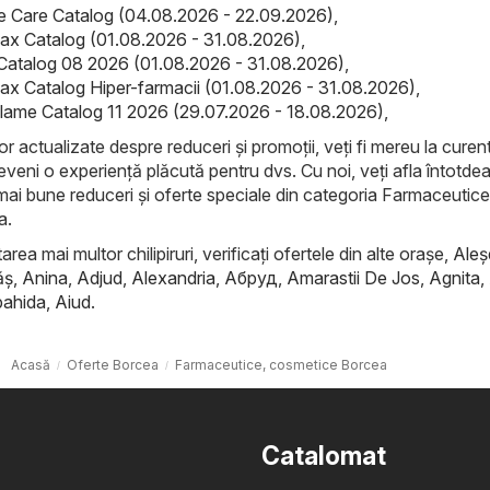
ife Care Catalog (04.08.2026 - 22.09.2026)
,
ax Catalog (01.08.2026 - 31.08.2026)
,
Catalog 08 2026 (01.08.2026 - 31.08.2026)
,
ax Catalog Hiper-farmacii (01.08.2026 - 31.08.2026)
,
iflame Catalog 11 2026 (29.07.2026 - 18.08.2026)
,
lor actualizate despre reduceri și promoții, veți fi mereu la curent
eveni o experiență plăcută pentru dvs. Cu noi, veți afla întotde
 mai bune reduceri și oferte speciale din categoria Farmaceutice
a.
rea mai multor chilipiruri, verificați ofertele din alte orașe,
Aleş
ăş
,
Anina
,
Adjud
,
Alexandria
,
Абруд
,
Amarastii De Jos
,
Agnita
,
ahida
,
Aiud
.
Acasă
Oferte Borcea
Farmaceutice, cosmetice Borcea
Catalomat