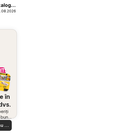
talog
1.08.2026
e în
dvs.
riți
i bune
 din
u să
re –
 ușor