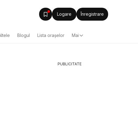
Logare
Înregistrare
Altele
Blogul
Lista oraşelor
Mai
PUBLICITATE