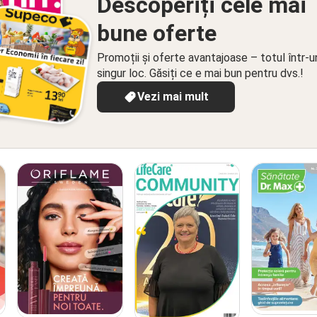
Descoperiți cele mai
bune oferte
Promoții și oferte avantajoase – totul într-u
singur loc. Găsiți ce e mai bun pentru dvs.!
Vezi mai mult