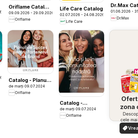
Dr.Max Ca
Oriflame Catalog
Life Care Catalog
01.06.2026 - 3
26
Sănătate
09.09.2026 - 29.09.2026
13 2026
02.07.2026 - 24.08.2026
Dr.Max
Oriflame
Life Care
26
Catalog - Planul
de marți 09.07.2024
de Succes
Oriflame
pentru
Ofert
Partenerul de
Catalog -
zona 
de marți 09.07.2024
Brand
Oportunitatea de
Descope
Oriflame
Client VIP
cele ma
oferte
Vrea
apropie
văd
rapid și