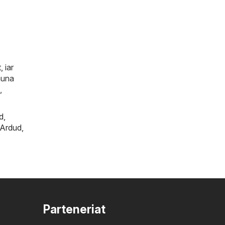
, iar
auna
,
d
,
Ardud
,
Parteneriat