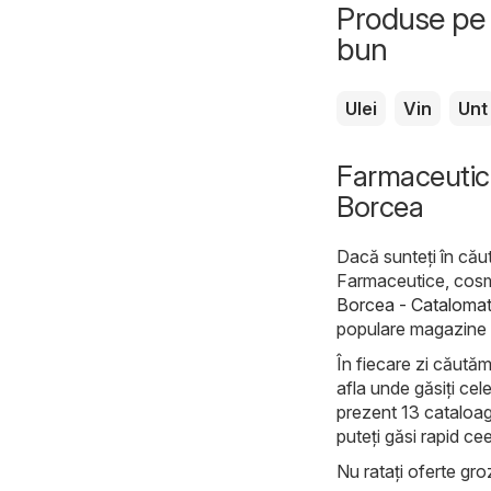
Produse pe 
bun
Ulei
Vin
Unt
Farmaceutice
Borcea
Dacă sunteți în căut
Farmaceutice, cosmet
Borcea - Catalomat
populare magazine din
În fiecare zi căutăm
afla unde găsiți cel
prezent 13 cataloage
puteți găsi rapid ce
Nu ratați oferte groz