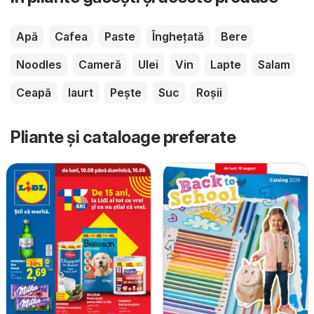
Apă
Cafea
Paste
Înghețată
Bere
Noodles
Cameră
Ulei
Vin
Lapte
Salam
Ceapă
Iaurt
Pește
Suc
Roșii
Pliante și cataloage preferate