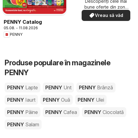
Descoperiți cele mai
bune oferte din zona
dumneavoastră
Vreau să văd
PENNY Catalog
05.08. - 11.08.2026
PENNY
Produse populare în magazinele
PENNY
PENNY
Lapte
PENNY
Unt
PENNY
Brânză
PENNY
Iaurt
PENNY
Ouă
PENNY
Ulei
PENNY
Pâine
PENNY
Cafea
PENNY
Ciocolată
PENNY
Salam