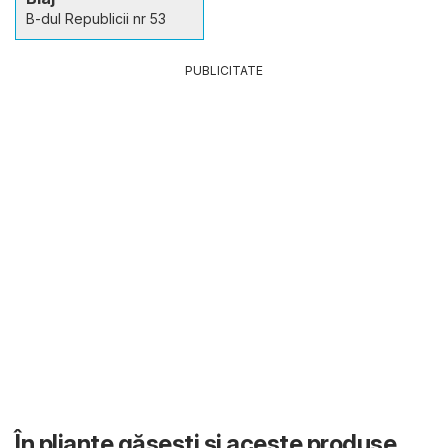
B-dul Republicii nr 53
PUBLICITATE
În pliante găsești și aceste produse