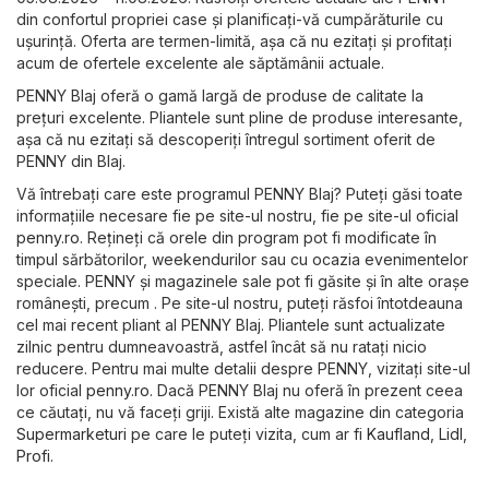
din confortul propriei case și planificați-vă cumpărăturile cu
ușurință. Oferta are termen-limită, așa că nu ezitați și profitați
acum de ofertele excelente ale săptămânii actuale.
PENNY Blaj oferă o gamă largă de produse de calitate la
prețuri excelente. Pliantele sunt pline de produse interesante,
așa că nu ezitați să descoperiți întregul sortiment oferit de
PENNY din Blaj.
Vă întrebați care este programul PENNY Blaj? Puteți găsi toate
informațiile necesare fie pe site-ul nostru, fie pe site-ul oficial
penny.ro
. Rețineți că orele din program pot fi modificate în
timpul sărbătorilor, weekendurilor sau cu ocazia evenimentelor
speciale. PENNY și magazinele sale pot fi găsite și în alte orașe
românești, precum . Pe site-ul nostru, puteți răsfoi întotdeauna
cel mai recent pliant al PENNY Blaj. Pliantele sunt actualizate
zilnic pentru dumneavoastră, astfel încât să nu ratați nicio
reducere. Pentru mai multe detalii despre PENNY, vizitați site-ul
lor oficial
penny.ro
. Dacă PENNY Blaj nu oferă în prezent ceea
ce căutați, nu vă faceți griji. Există alte magazine din categoria
Supermarketuri
pe care le puteți vizita, cum ar fi
Kaufland
,
Lidl
,
Profi
.