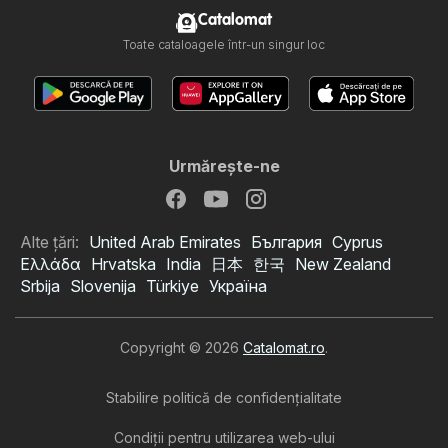
Catalomat
Toate cataloagele într-un singur loc
Urmăreşte-ne
Alte țări:
United Arab Emirates
България
Cyprus
Ελλάδα
Hrvatska
India
日本
한국
New Zealand
Srbija
Slovenija
Türkiye
Україна
Copyright © 2026
Catalomat.ro
.
Stabilire politică de confidenţialitate
Condiţii pentru utilizarea web-ului