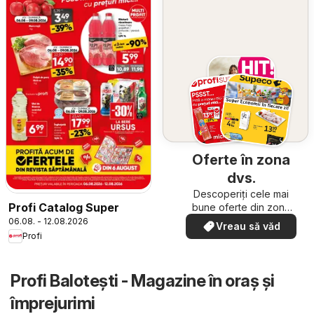
Oferte în zona
dvs.
Descoperiți cele mai
Profi Catalog Super
bune oferte din zona
dumneavoastră
06.08. - 12.08.2026
Vreau să văd
Profi
Profi Baloteşti - Magazine în oraş şi
împrejurimi