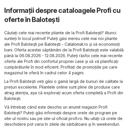
Informații despre cataloagele Profi cu
oferte în Baloteşti
Căutați cele mai recente pliante de la Profi Baloteşti? Atunci
sunteți în locul potrivit! Puteți găsi mereu cele mai noi pliante
ale Profi Baloteşti pe
Baloteşti - Catalomat.ro
și să economisiți
bani. Oferta acestei săptămâni de la Profi Baloteşti este valabilă
până la 06.08.2026 - 12.08.2026. Puteți răsfoi cele mai recente
oferte ale Profi din confortul propriei case și să vă planificați
cumpărăturile în mod eficient. Profitați de promoțiile pe care
magazinul le oferă în cadrul celor 4 pagini.
La Profi Baloteşti veți găsi o gamă largă de bunuri de calitate la
prețuri excelente. Pliantele online sunt pline de produse care
atrag atenția, așa că explorați acum oferta completă a Profi din
Baloteşti.
Vă întrebați când este deschis un anumit magazin Profi
Baloteşti? Puteți găsi informații despre orele de program pe
site-ul nostru sau pe site-ul oficial
profi.ro
. Nu uitați că orele de
deschidere pot varia în zilele de sărbătoare și în weekenduri.