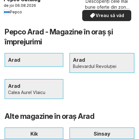
Descoperiți cele mai
de joi 06.08.2026
bune oferte din zona
Pepco
dumneavoastră
Vreau să văd
Pepco Arad - Magazine în oraş şi
împrejurimi
Arad
Arad
Bulevardul Revoluției
Arad
Calea Aurel Vlaicu
Alte magazine în oraş Arad
Kik
Sinsay