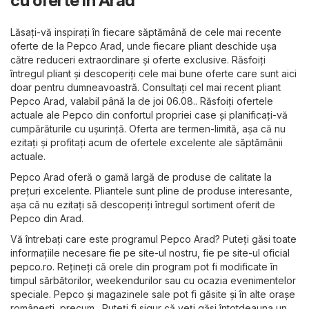
cu oferte în Arad
Lăsați-vă inspirați în fiecare săptămână de cele mai recente
oferte de la Pepco Arad, unde fiecare pliant deschide ușa
către reduceri extraordinare și oferte exclusive. Răsfoiți
întregul pliant și descoperiți cele mai bune oferte care sunt aici
doar pentru dumneavoastră. Consultați cel mai recent pliant
Pepco Arad, valabil până la de joi 06.08.. Răsfoiți ofertele
actuale ale Pepco din confortul propriei case și planificați-vă
cumpărăturile cu ușurință. Oferta are termen-limită, așa că nu
ezitați și profitați acum de ofertele excelente ale săptămânii
actuale.
Pepco Arad oferă o gamă largă de produse de calitate la
prețuri excelente. Pliantele sunt pline de produse interesante,
așa că nu ezitați să descoperiți întregul sortiment oferit de
Pepco din Arad.
Vă întrebați care este programul Pepco Arad? Puteți găsi toate
informațiile necesare fie pe site-ul nostru, fie pe site-ul oficial
pepco.ro
. Rețineți că orele din program pot fi modificate în
timpul sărbătorilor, weekendurilor sau cu ocazia evenimentelor
speciale. Pepco și magazinele sale pot fi găsite și în alte orașe
românești, precum . Puteți fi sigur că veți găsi întotdeauna un