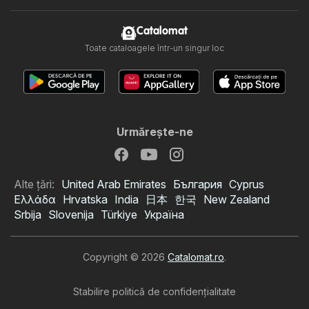
Catalomat
Toate cataloagele într-un singur loc
Urmăreşte-ne
Alte țări:
United Arab Emirates
България
Cyprus
Ελλάδα
Hrvatska
India
日本
한국
New Zealand
Srbija
Slovenija
Türkiye
Україна
Copyright © 2026
Catalomat.ro
.
Stabilire politică de confidenţialitate