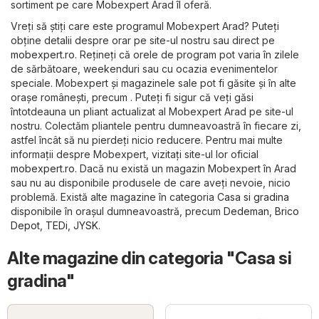
sortiment pe care Mobexpert Arad îl oferă.
Vreți să știți care este programul Mobexpert Arad? Puteți
obține detalii despre orar pe site-ul nostru sau direct pe
mobexpert.ro
. Rețineți că orele de program pot varia în zilele
de sărbătoare, weekenduri sau cu ocazia evenimentelor
speciale. Mobexpert și magazinele sale pot fi găsite și în alte
orașe românești, precum . Puteți fi sigur că veți găsi
întotdeauna un pliant actualizat al Mobexpert Arad pe site-ul
nostru. Colectăm pliantele pentru dumneavoastră în fiecare zi,
astfel încât să nu pierdeți nicio reducere. Pentru mai multe
informații despre Mobexpert, vizitați site-ul lor oficial
mobexpert.ro
. Dacă nu există un magazin Mobexpert în Arad
sau nu au disponibile produsele de care aveți nevoie, nicio
problemă. Există alte magazine în categoria
Casa si gradina
disponibile în orașul dumneavoastră, precum
Dedeman
,
Brico
Depot
,
TEDi
,
JYSK
.
Alte magazine din categoria "Casa si
gradina"