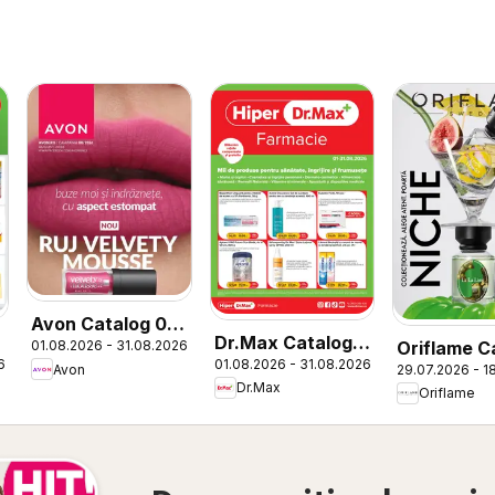
Avon Catalog 08
Dr.Max Catalog
Oriflame C
01.08.2026 - 31.08.2026
2026
6
01.08.2026 - 31.08.2026
Hiper-farmacii
29.07.2026 - 1
Avon
11 2026
Dr.Max
Oriflame