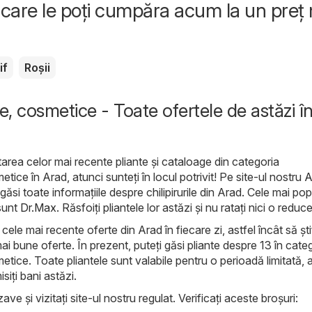
care le poți cumpăra acum la un preț
if
Roșii
, cosmetice - Toate ofertele de astăzi î
area celor mai recente pliante și cataloage din categoria
ice în Arad, atunci sunteți în locul potrivit! Pe site-ul nostru
A
găsi toate informațiile despre chilipirurile din Arad. Cele mai po
sunt
Dr.Max
. Răsfoiți pliantele lor astăzi și nu ratați nici o reduc
ele mai recente oferte din Arad în fiecare zi, astfel încât să șt
ai bune oferte. În prezent, puteți găsi pliante despre 13 în cate
tice. Toate pliantele sunt valabile pentru o perioadă limitată, 
siți bani astăzi.
ave și vizitați site-ul nostru regulat. Verificați aceste broșuri: