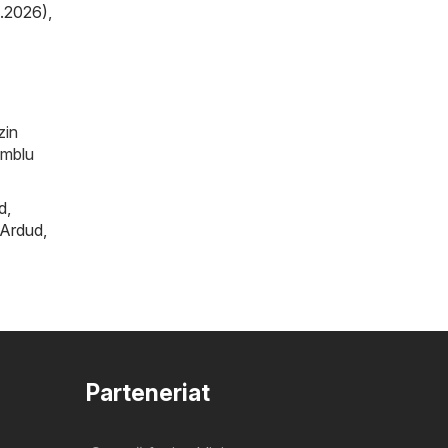
9.2026)
,
zin
amblu
d
,
Ardud
,
Parteneriat