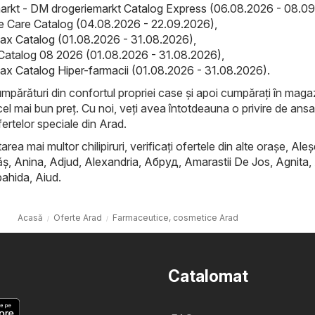
rkt - DM drogeriemarkt Catalog Express (06.08.2026 - 08.0
ife Care Catalog (04.08.2026 - 22.09.2026)
,
ax Catalog (01.08.2026 - 31.08.2026)
,
Catalog 08 2026 (01.08.2026 - 31.08.2026)
,
ax Catalog Hiper-farmacii (01.08.2026 - 31.08.2026)
.
cumpărături din confortul propriei case și apoi cumpărați în maga
cel mai bun preț. Cu noi, veți avea întotdeauna o privire de ans
ertelor speciale din Arad.
rea mai multor chilipiruri, verificați ofertele din alte orașe,
Aleş
ăş
,
Anina
,
Adjud
,
Alexandria
,
Абруд
,
Amarastii De Jos
,
Agnita
,
ahida
,
Aiud
.
Acasă
Oferte Arad
Farmaceutice, cosmetice Arad
Catalomat