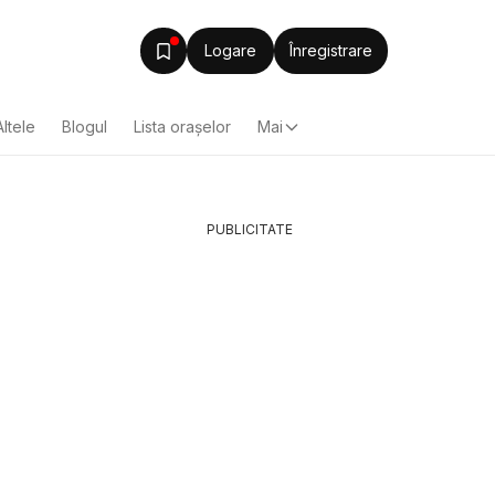
Logare
Înregistrare
Altele
Blogul
Lista oraşelor
Mai
PUBLICITATE