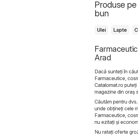
Produse pe 
bun
Ulei
Lapte
C
Farmaceutice
Arad
Dacă sunteți în căut
Farmaceutice, cosmet
Catalomat.ro
puteți 
magazine din oraș 
Căutăm pentru dvs. c
unde obțineți cele m
Farmaceutice, cosme
nu ezitați și economi
Nu ratați oferte groz