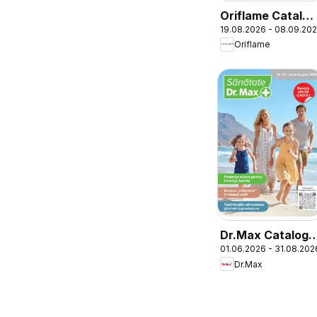
Oriflame Catalog
19.08.2026 - 08.09.20
12 2026
Oriflame
Dr.Max Catalog
01.06.2026 - 31.08.202
Sănătate
Dr.Max