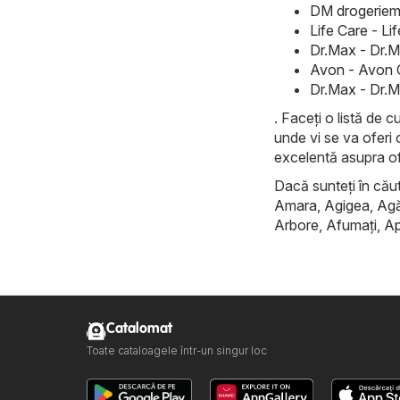
DM drogeriema
Life Care - L
Dr.Max - Dr.M
Avon - Avon 
Dr.Max - Dr.M
. Faceți o listă de 
unde vi se va oferi 
excelentă asupra of
Dacă sunteți în căuta
Amara
,
Agigea
,
Ag
Arbore
,
Afumaţi
,
Ap
Catalomat
Toate cataloagele într-un singur loc