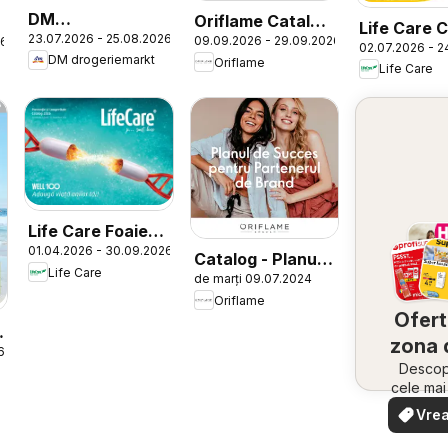
DM
Oriflame Catalog
Life Care 
23.07.2026 - 25.08.2026
drogeriemarkt
09.09.2026 - 29.09.2026
26
13 2026
02.07.2026 - 2
DM drogeriemarkt
Oriflame
Catalog
Life Care
Life Care Foaie
01.04.2026 - 30.09.2026
volantă
Catalog - Planul
Life Care
de marți 09.07.2024
de Succes
Oriflame
pentru
Ofert
Partenerul de
zona 
6
Brand
Descope
cele ma
oferte
Vrea
apropie
văd
rapid și