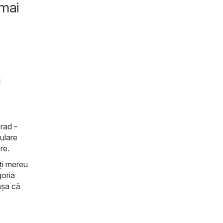
 mai
n
rad -
pulare
ere.
iți mereu
goria
așa că