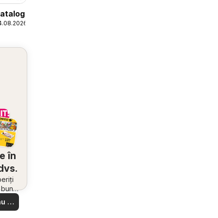
Catalog
4.08.2026
e în
dvs.
riți
i bune
 din
u să
re –
 ușor