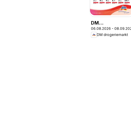
DM
06.08.2026 - 08.09.20
drogeriemarkt
DM drogeriemarkt
Catalog Express