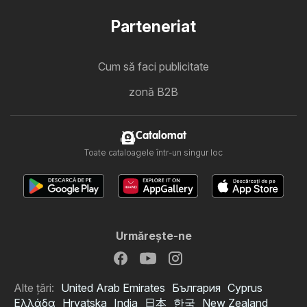
Parteneriat
Cum să faci publicitate
zonă B2B
Catalomat
Toate cataloagele într-un singur loc
Urmăreşte-ne
Alte țări:
United Arab Emirates
България
Cyprus
Ελλάδα
Hrvatska
India
日本
한국
New Zealand