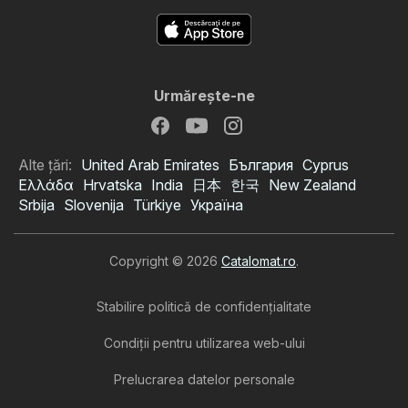
Urmăreşte-ne
Alte țări:
United Arab Emirates
България
Cyprus
Ελλάδα
Hrvatska
India
日本
한국
New Zealand
Srbija
Slovenija
Türkiye
Україна
Copyright © 2026
Catalomat.ro
.
Stabilire politică de confidenţialitate
Condiţii pentru utilizarea web-ului
Prelucrarea datelor personale