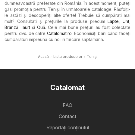
dumneavoastră preferate din România. În acest moment, puteți
găsi promoția pentru Teniși în următoarele cataloage: Răsfoiți-
le astăzi și descoperiți alte oferte! Trebuie să cumpărați mai
mult? Consultați și prețurile la produse precum
Lapte
,
Unt
,
Brânză
,
Iaurt
şi
Ouă
. Cele mai bune prețuri au fost colectate
pentru dvs. de către
Catalomat.ro
. Economisiți bani când faceți
cumpărături împreună cu noi în fiecare săptămână.
Acasă
Lista produselor
Teniși
Catalomat
FAQ
Contact
Raportați conținutul