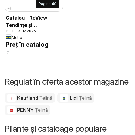
Pagina
40
Catalog - ReView
Tendințe și
10.11. - 31.12.2026
Recomandări
Metro
Preț în catalog
Regulat în oferta acestor magazine
Kaufland
Țelină
Lidl
Țelină
PENNY
Țelină
Pliante și cataloage populare