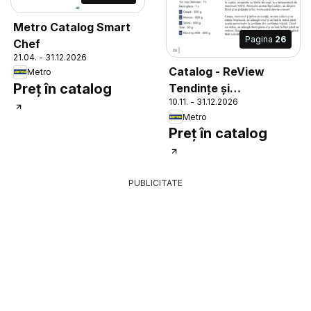
Metro Catalog Smart
Pagina
26
Chef
21.04. - 31.12.2026
Catalog - ReView
Metro
Preț în catalog
Tendințe și
10.11. - 31.12.2026
Recomandări
Metro
Preț în catalog
PUBLICITATE