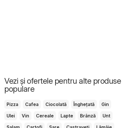
Vezi și ofertele pentru alte produse
populare
Pizza
Cafea
Ciocolată
Înghețată
Gin
Ulei
Vin
Cereale
Lapte
Brânză
Unt
Salam
Cartofi
Sare
Castraveți
Lămâie