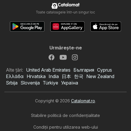
Catalomat
Toate cataloagele într-un singur loc
Urmăreşte-ne
Alte țări:
United Arab Emirates
България
Cyprus
Ελλάδα
Hrvatska
India
日本
한국
New Zealand
Srbija
Slovenija
Türkiye
Україна
Copyright © 2026
Catalomat.ro
.
Stabilire politică de confidenţialitate
Condiţii pentru utilizarea web-ului