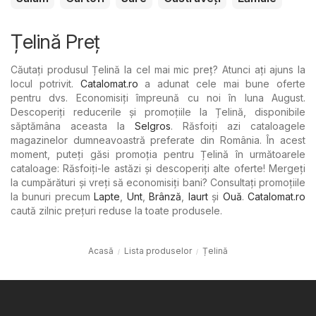
Țelină Preț
Căutați produsul Țelină la cel mai mic preț? Atunci ați ajuns la
locul potrivit.
Catalomat.ro
a adunat cele mai bune oferte
pentru dvs. Economisiți împreună cu noi în luna August.
Descoperiți reducerile și promoțiile la Țelină, disponibile
săptămâna aceasta la
Selgros
. Răsfoiți azi cataloagele
magazinelor dumneavoastră preferate din România. În acest
moment, puteți găsi promoția pentru Țelină în următoarele
cataloage: Răsfoiți-le astăzi și descoperiți alte oferte! Mergeți
la cumpărături și vreți să economisiți bani? Consultați promoțiile
la bunuri precum
Lapte
,
Unt
,
Brânză
,
Iaurt
şi
Ouă
.
Catalomat.ro
caută zilnic prețuri reduse la toate produsele.
Acasă
Lista produselor
Țelină