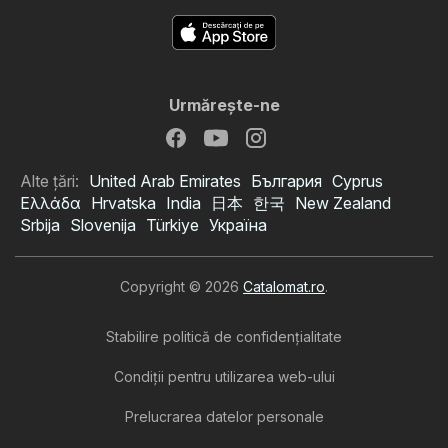
Urmăreşte-ne
Alte țări:
United Arab Emirates
България
Cyprus
Ελλάδα
Hrvatska
India
日本
한국
New Zealand
Srbija
Slovenija
Türkiye
Україна
Copyright © 2026
Catalomat.ro
.
Stabilire politică de confidenţialitate
Condiţii pentru utilizarea web-ului
Prelucrarea datelor personale