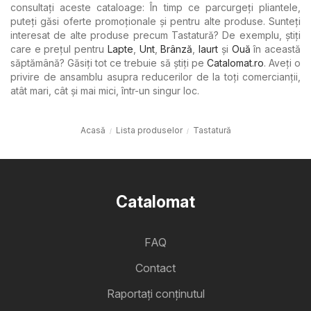
consultați aceste cataloage: În timp ce parcurgeți pliantele,
puteți găsi oferte promoționale și pentru alte produse. Sunteți
interesat de alte produse precum Tastatură? De exemplu, știți
care e prețul pentru
Lapte
,
Unt
,
Brânză
,
Iaurt
şi
Ouă
în această
săptămână? Găsiți tot ce trebuie să știți pe
Catalomat.ro
. Aveți o
privire de ansamblu asupra reducerilor de la toți comercianții,
atât mari, cât și mai mici, într-un singur loc.
Acasă
Lista produselor
Tastatură
Catalomat
FAQ
Contact
Raportați conținutul