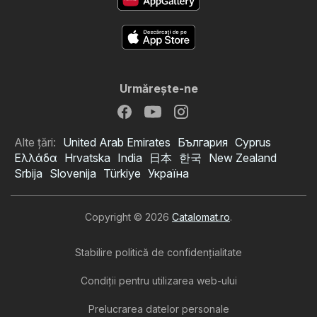
Urmăreşte-ne
Alte țări:
United Arab Emirates
България
Cyprus
Ελλάδα
Hrvatska
India
日本
한국
New Zealand
Srbija
Slovenija
Türkiye
Україна
Copyright © 2026
Catalomat.ro
.
Stabilire politică de confidenţialitate
Condiţii pentru utilizarea web-ului
Prelucrarea datelor personale