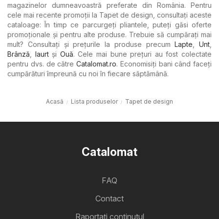
magazinelor dumneavoastră preferate din România. Pentru
cele mai recente promoții la Tapet de design, consultați aceste
cataloage: În timp ce parcurgeți pliantele, puteți găsi oferte
promoționale și pentru alte produse. Trebuie să cumpărați mai
mult? Consultați și prețurile la produse precum
Lapte
,
Unt
,
Brânză
,
Iaurt
şi
Ouă
. Cele mai bune prețuri au fost colectate
pentru dvs. de către
Catalomat.ro
. Economisiți bani când faceți
cumpărături împreună cu noi în fiecare săptămână.
Acasă
Lista produselor
Tapet de design
Catalomat
FAQ
Contact
Raportați conținutul