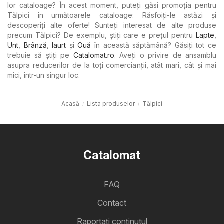
lor cataloage? În acest moment, puteți găsi promoția pentru
Tălpici în următoarele cataloage: Răsfoiți-le astăzi și
descoperiți alte oferte! Sunteți interesat de alte produse
precum Tălpici? De exemplu, știți care e prețul pentru
Lapte
,
Unt
,
Brânză
,
Iaurt
şi
Ouă
în această săptămână? Găsiți tot ce
trebuie să știți pe
Catalomat.ro
. Aveți o privire de ansamblu
asupra reducerilor de la toți comercianții, atât mari, cât și mai
mici, într-un singur loc.
Acasă
Lista produselor
Tălpici
Catalomat
FAQ
Contact
Raportați conținutul