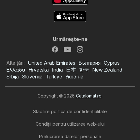
Urmăreşte-ne
Alte țări:
United Arab Emirates
България
Cyprus
Ελλάδα
Hrvatska
India
日本
한국
New Zealand
Srbija
Slovenija
Türkiye
Україна
Copyright © 2026
Catalomat.ro
.
Stabilire politică de confidenţialitate
Condiţii pentru utilizarea web-ului
Prelucrarea datelor personale