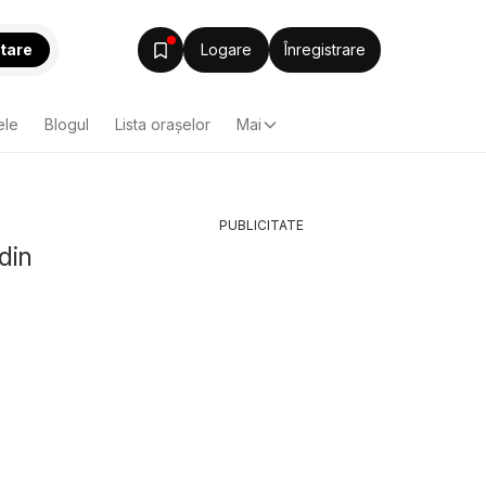
tare
Logare
Înregistrare
ele
Blogul
Lista oraşelor
Mai
PUBLICITATE
din