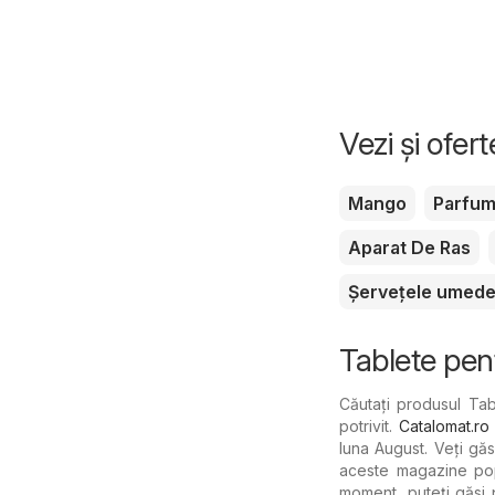
Vezi și ofer
Mango
Parfu
Aparat De Ras
Șervețele umed
Tablete pen
Căutați produsul Tab
potrivit.
Catalomat.ro
luna August. Veți gă
aceste magazine popu
moment, puteți găsi 