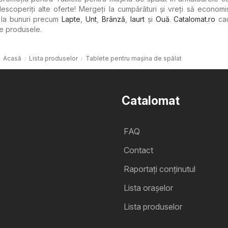
 descoperiți alte oferte! Mergeți la cumpărături și vreți să economis
e la bunuri precum
Lapte
,
Unt
,
Brânză
,
Iaurt
şi
Ouă
.
Catalomat.ro
cau
te produsele.
Acasă
Lista produselor
Tablete pentru mașina de spălat
Catalomat
FAQ
Contact
Raportați conținutul
Lista oraşelor
Lista produselor