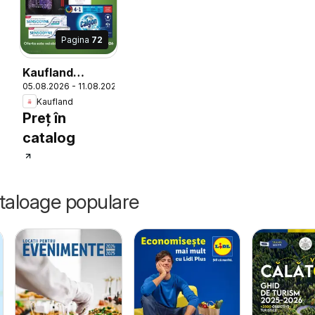
Pagina
72
Kaufland
6
05.08.2026 - 11.08.2026
Catalog
Kaufland
Preț în
catalog
ataloage populare