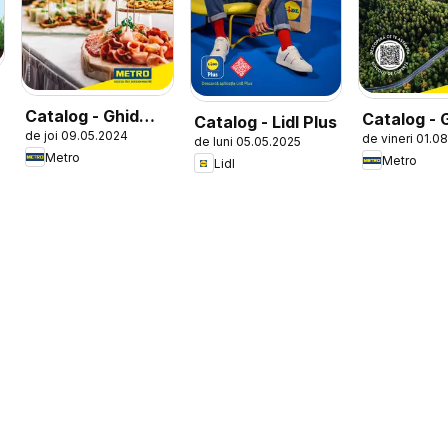
Catalog - Ghid
Catalog - 
Catalog - Lidl Plus
de joi 09.05.2024
Locații pentru
de vineri 01.0
călătorie 
de luni 05.05.2025
Metro
Metro
Evenimente
Lidl