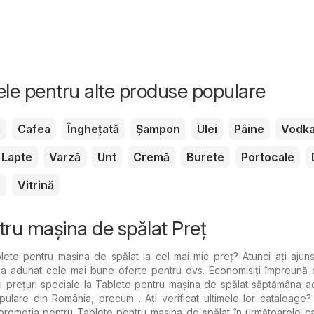
tele pentru alte produse populare
m
Cafea
Înghețată
Șampon
Ulei
Pâine
Vodk
Lapte
Varză
Unt
Cremă
Burete
Portocale
e
Vitrină
tru mașina de spălat Preț
lete pentru mașina de spălat la cel mai mic preț? Atunci ați ajuns
a adunat cele mai bune oferte pentru dvs. Economisiți împreună c
si prețuri speciale la Tablete pentru mașina de spălat săptămâna a
lare din România, precum . Ați verificat ultimele lor cataloage?
promoția pentru Tablete pentru mașina de spălat în următoarele c