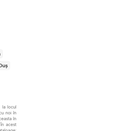
a
Duș
 la locul
u noi în
ceasta în
 În acest
ataloage: