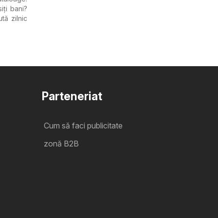
iți bani?
tă zilnic
Parteneriat
Cum să faci publicitate
zonă B2B