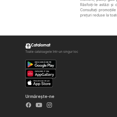
Răsfoiți-le astăzi și
Consultați promoțiil
prețuri reduse la toa
Catalomat
Toate cataloagele într-un singur loc
Urmăreşte-ne