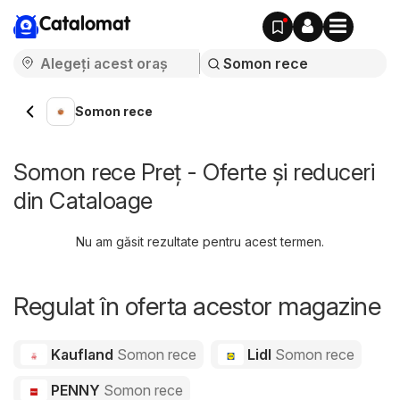
Catalomat
Somon rece
Somon rece Preț - Oferte și reduceri
din Cataloage
Nu am găsit rezultate pentru acest termen.
Regulat în oferta acestor magazine
Kaufland
Somon rece
Lidl
Somon rece
PENNY
Somon rece