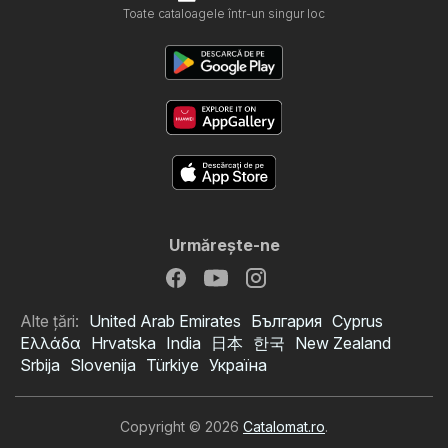
Toate cataloagele într-un singur loc
Urmăreşte-ne
Alte țări:
United Arab Emirates
България
Cyprus
Ελλάδα
Hrvatska
India
日本
한국
New Zealand
Srbija
Slovenija
Türkiye
Україна
Copyright © 2026
Catalomat.ro
.