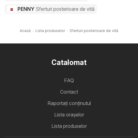
PENNY
Sferturi posterioare de vită
Acasă
Lista produselor
Sferturi posterioare de vită
Catalomat
FAQ
Contact
Raportați conținutul
Lista oraşelor
Lista produselor