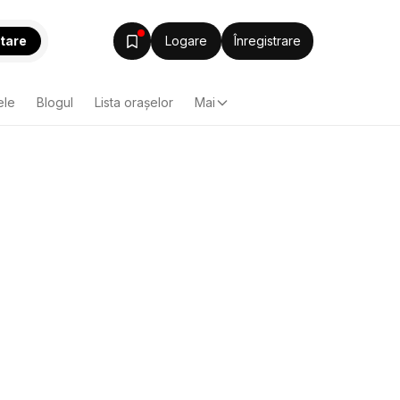
tare
Logare
Înregistrare
ele
Blogul
Lista oraşelor
Mai