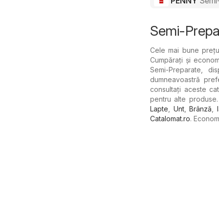
PENNY
Semi
Semi-Prepa
Cele mai bune prețu
Cumpărați și economi
Semi-Preparate, dis
dumneavoastră prefe
consultați aceste ca
pentru alte produse.
Lapte
,
Unt
,
Brânză
,
Catalomat.ro
. Econom