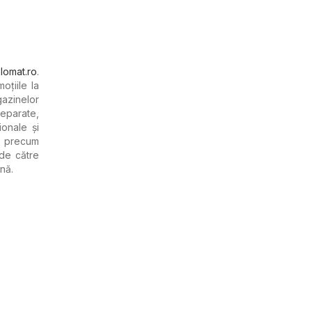
lomat.ro
.
oțiile la
azinelor
eparate,
ionale și
se precum
 de către
nă.