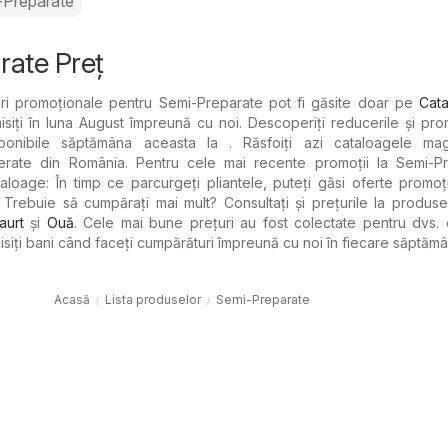
-Preparate
rate Preț
ri promoționale pentru Semi-Preparate pot fi găsite doar pe
Cata
siți în luna August împreună cu noi. Descoperiți reducerile și prom
ponibile săptămâna aceasta la . Răsfoiți azi cataloagele mag
rate din România. Pentru cele mai recente promoții la Semi-Pr
taloage: În timp ce parcurgeți pliantele, puteți găsi oferte promoț
 Trebuie să cumpărați mai mult? Consultați și prețurile la produ
Iaurt
şi
Ouă
. Cele mai bune prețuri au fost colectate pentru dvs.
isiți bani când faceți cumpărături împreună cu noi în fiecare săptămâ
Acasă
Lista produselor
Semi-Preparate