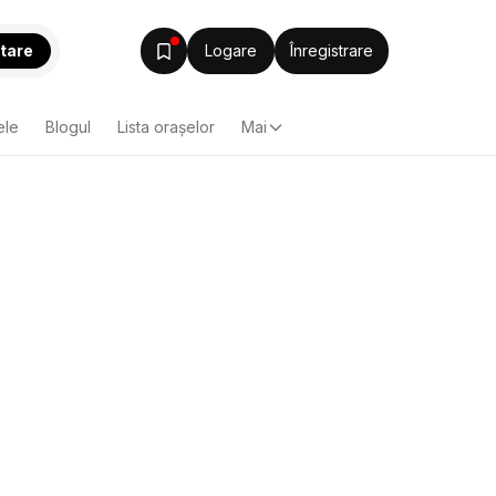
tare
Logare
Înregistrare
ele
Blogul
Lista oraşelor
Mai