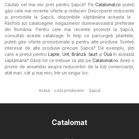
Căutați cel mai mic preț pentru Șapcă? Pe
Catalomat.ro
puteți
găsi cele mai recente oferte și reduceri. Descoperiți reducerile
și promoțiile la Șapcă, disponibile săptămâna aceasta la .
Răsfoiți azi cataloagele magazinelor dumneavoastră preferate
din România. Pentru cele mai recente promoții la Șapcă,
consultați aceste cataloage: În timp ce parcurgeți pliantele,
puteți găsi oferte promoționale și pentru alte produse. Sunteți
interesat de alte produse precum Șapcă? De exemplu, știți
care e prețul pentru
Lapte
,
Unt
,
Brânză
,
Iaurt
şi
Ouă
în această
săptămână? Găsiți tot ce trebuie să știți pe
Catalomat.ro
. Aveți o
privire de ansamblu asupra reducerilor de la toți comercianții,
atât mari, cât și mai mici, într-un singur loc.
Acasă
Lista produselor
Șapcă
Catalomat