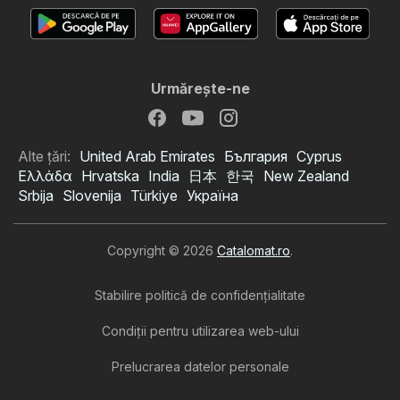
Urmăreşte-ne
Alte țări:
United Arab Emirates
България
Cyprus
Ελλάδα
Hrvatska
India
日本
한국
New Zealand
Srbija
Slovenija
Türkiye
Україна
Copyright © 2026
Catalomat.ro
.
Stabilire politică de confidenţialitate
Condiţii pentru utilizarea web-ului
Prelucrarea datelor personale